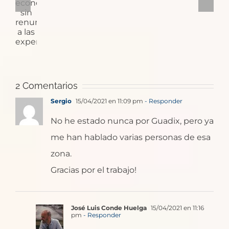
Santiago
trulli
viaje
con
plazas
en
económico
monjes
medievales
Baiona?
sin
cañoneros
renunciar
a
las
2 Comentarios
experiencias
Sergio
15/04/2021 en 11:09 pm
- Responder
No he estado nunca por Guadix, pero ya
me han hablado varias personas de esa
zona.
Gracias por el trabajo!
José Luis Conde Huelga
15/04/2021 en 11:16
pm
- Responder