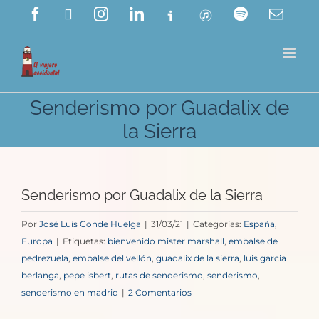
Saltar
Facebook
X
Instagram
LinkedIn
Ivoox
ITunes
Spotify
Corre
electr
al
contenido
Senderismo por Guadalix de
la Sierra
Senderismo por Guadalix de la Sierra
Por
José Luis Conde Huelga
|
31/03/21
|
Categorías:
España
,
Europa
|
Etiquetas:
bienvenido mister marshall
,
embalse de
pedrezuela
,
embalse del vellón
,
guadalix de la sierra
,
luis garcia
berlanga
,
pepe isbert
,
rutas de senderismo
,
senderismo
,
senderismo en madrid
|
2 Comentarios