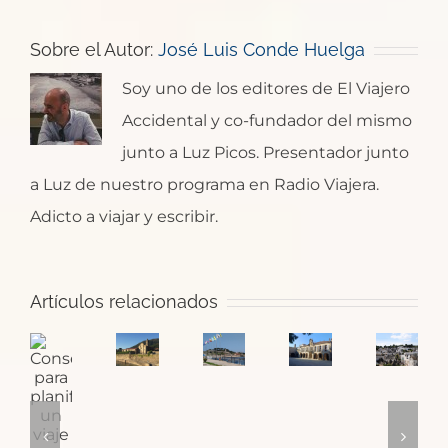
Sobre el Autor:
José Luis Conde Huelga
Soy uno de los editores de El Viajero
Accidental y co-fundador del mismo
junto a Luz Picos. Presentador junto
a Luz de nuestro programa en Radio Viajera.
Adicto a viajar y escribir.
Santa
¿Dónde
Artículos relacionados
María
Pontevedra:
empieza
Consejos
de
la
el
Puglia
para
Oia,
ciudad
Camino
y
planificar
un
de
de
sus
un
monasterio
las