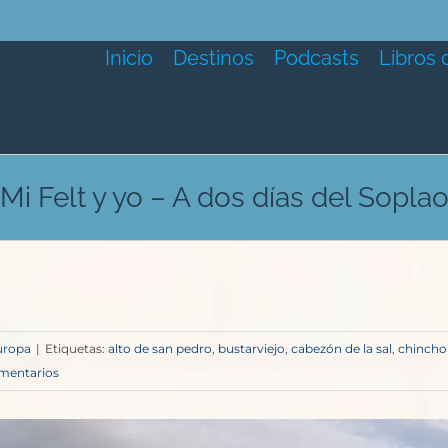
Inicio
Destinos
Podcasts
Libros 
Mi Felt y yo – A dos días del Sopla
uropa
|
Etiquetas:
alto de san pedro
,
bustarviejo
,
cabezón de la sal
,
chincho
omentarios