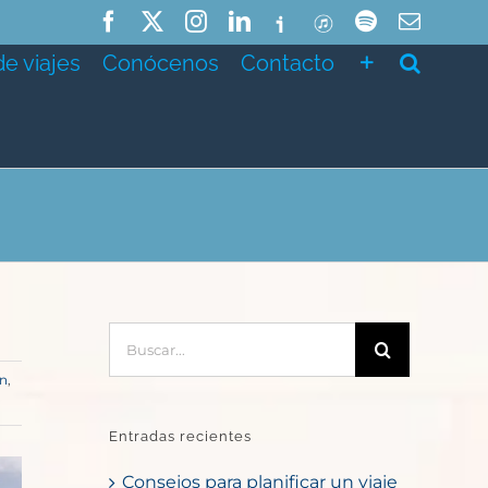
Facebook
X
Instagram
LinkedIn
Ivoox
ITunes
Spotify
Correo
electró
de viajes
Conócenos
Contacto
o
Buscar:
n
,
Entradas recientes
Consejos para planificar un viaje