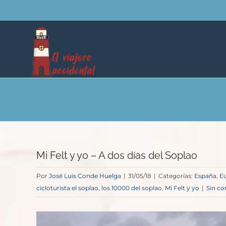
Saltar
al
contenido
Mi Felt y yo – A dos días del Soplao
Por
José Luis Conde Huelga
|
31/05/18
|
Categorías:
España
,
E
cicloturista el soplao
,
los 10000 del soplao
,
Mi Felt y yo
|
Sin c
Ver