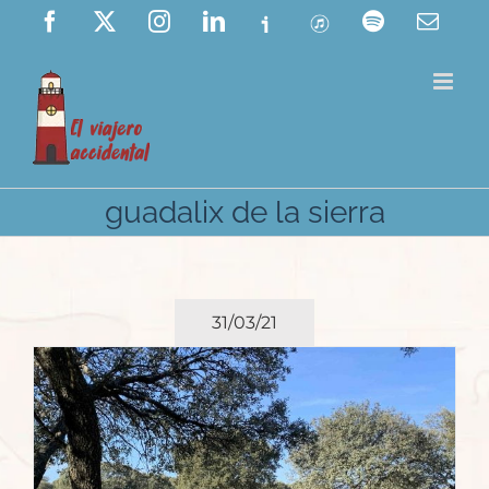
Saltar
Facebook
X
Instagram
LinkedIn
Ivoox
ITunes
Spotify
Corre
elect
al
contenido
guadalix de la sierra
31/03/21