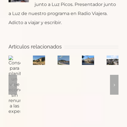
junto a Luz Picos. Presentador junto
a Luz de nuestro programa en Radio Viajera.
Adicto a viajar y escribir.
Santa
¿Dónde
Artículos relacionados
María
Pontevedra:
empieza
Consejos
de
la
el
Puglia
para
Oia,
ciudad
Camino
y
planificar
un
de
de
sus
un
monasterio
las
Santiago
trulli
viaje
con
plazas
en
económico
monjes
medievales
Baiona?
sin
cañoneros
renunciar
a