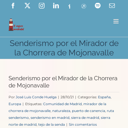
Saltar
Facebook
X
Instagram
LinkedIn
Ivoox
ITunes
Spotify
Corre
elect
al
contenido
Senderismo por el Mirador de
la Chorrera de Mojonavalle
Senderismo por el Mirador de la Chorrera
de Mojonavalle
Por
José Luis Conde Huelga
|
28/10/21
|
Categorías:
España
,
Europa
|
Etiquetas:
Comunidad de Madrid
,
mirador de la
chorrera de mojonavalle
,
naturaleza
,
puerto de canencia
,
ruta
senderismo
,
senderismo en madrid
,
sierra de madrid
,
sierra
norte de madrid
,
tejo de la senda
|
Sin comentarios