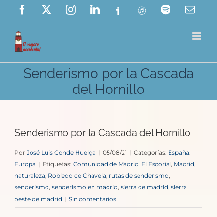
Saltar
Facebook
X
Instagram
LinkedIn
Ivoox
ITunes
Spotify
Corre
elect
al
contenido
Senderismo por la Cascada
del Hornillo
Senderismo por la Cascada del Hornillo
Por
José Luis Conde Huelga
|
05/08/21
|
Categorías:
España
,
Europa
|
Etiquetas:
Comunidad de Madrid
,
El Escorial
,
Madrid
,
naturaleza
,
Robledo de Chavela
,
rutas de senderismo
,
senderismo
,
senderismo en madrid
,
sierra de madrid
,
sierra
oeste de madrid
|
Sin comentarios