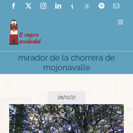
Saltar
Facebook
X
Instagram
LinkedIn
Ivoox
ITunes
Spotify
Corre
elect
al
contenido
mirador de la chorrera de
mojonavalle
28/10/21