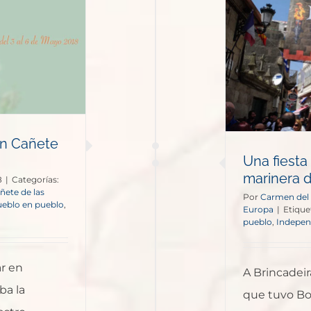
a fiesta histórica en la villa
marinera de Bouzas: A
Brincadeira
España
Europa
 en Cañete
Una fiesta 
marinera d
8
|
Categorías:
ñete de las
Por
Carmen del
eblo en pueblo
,
Europa
|
Etique
pueblo
,
Indepen
ar en
A Brincadei
ba la
que tuvo Bo