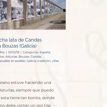
ha lata de Candás
a Bouzas (Galicia)
 Rio
|
01/03/18
|
Categorías:
España
,
tas:
Asturias
,
Bouzas
,
Candás
,
 pueblo en pueblo
,
Galicia
,
tradición
,
villas
erano estuve haciendo una
Asturias, siempre que puedo
esta tierra tan bonita, donde
o debe comer un oso tras