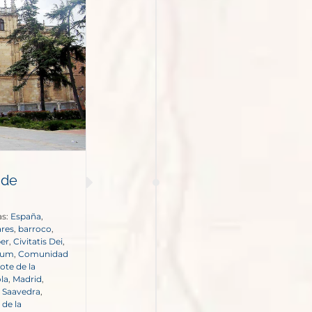
 de
as:
España
,
ares
,
barroco
,
ber
,
Civitatis Dei
,
tum
,
Comunidad
ote de la
la
,
Madrid
,
s Saavedra
,
de la