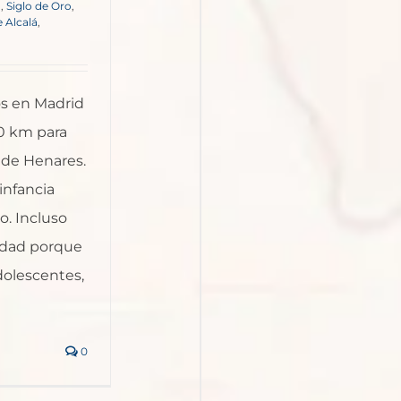
o
,
Siglo de Oro
,
 Alcalá
,
s en Madrid
0 km para
 de Henares.
infancia
o. Incluso
lidad porque
olescentes,
0