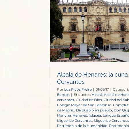
s: la cuna de
tes
opa
Alcalá de Henares: la cuna
Cervantes
Por
Luz Picos Freire
|
01/09/17
|
Categorí
Europa
|
Etiquetas:
Alcalá
,
Alcalá de Hen
cervantes
,
Ciudad de Dios
,
Ciudad del Sa
Colegio Mayor de San Ildefonso
,
Complu
de Madrid
,
De pueblo en pueblo
,
Don Quij
Mancha
,
Henares
,
Iplacea
,
Lengua Españo
Miguel de Cervantes
,
Miguel de Cervante
Patrimonio de la Humanidad
,
Patrimonio 