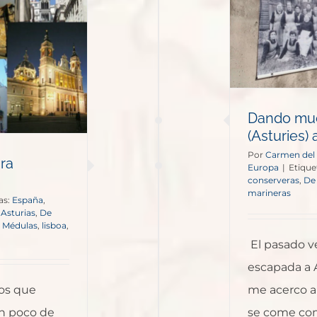
ndo mucha lata de Candás
Asturies) a Bouzas (Galicia)
España
Europa
Dando muc
(Asturies) 
Por
Carmen del
ra
Europa
|
Etique
conserveras
,
De
marineras
as:
España
,
,
Asturias
,
De
 Médulas
,
lisboa
,
El pasado v
escapada a 
los que
me acerco a 
un poco de
se come com