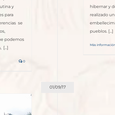
utina y
hibernar y d
es para
realizado un
erencias se
embellecimi
os,
pueblos. [...]
que podemos
Más informació
[...]
0
01/09/17