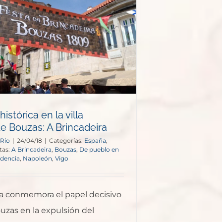
histórica en la villa
e Bouzas: A Brincadeira
 Rio
|
24/04/18
|
Categorías:
España
,
tas:
A Brincadeira
,
Bouzas
,
De pueblo en
dencia
,
Napoleón
,
Vigo
ra conmemora el papel decisivo
uzas en la expulsión del