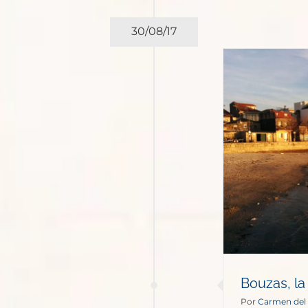
30/08/17
Bouzas, la villa marinera
España
Europa
Lo más leído
Bouzas, la 
Por
Carmen del