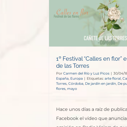
Un
s en flor” en
s Torres
opa
1º Festival “Calles en flor”
de las Torres
Por
Carmen del Río y Luz Picos
|
30/04/1
España
,
Europa
|
Etiquetas:
arte floral
,
Ca
Torres
,
Córdoba
,
De jardín en jardín
,
De pu
flores
,
mayo
Hace unos días a raíz de public
Facebook el vídeo que anuncia