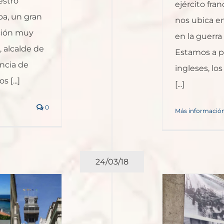
estro
ejército fran
ba, un gran
nos ubica en
ación muy
en la guerra
, alcalde de
Estamos a pr
incia de
ingleses, lo
 [...]
[...]
0
Más informació
24/03/18