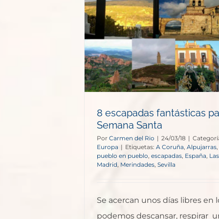
Da
(
ásticas para
anta
opa
8 escapadas fantásticas pa
Semana Santa
Por
Carmen del Rio
|
24/03/18
|
Categorí
Europa
|
Etiquetas:
A Coruña
,
Alpujarras
pueblo en pueblo
,
escapadas
,
España
,
Las
Madrid
,
Merindades
,
Sevilla
Se acercan unos días libres en 
podemos descansar, respirar 