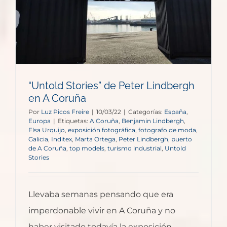
“Untold Stories” de Peter Lindbergh
en A Coruña
Por
Luz Picos Freire
|
10/03/22
|
Categorías:
España
,
Europa
|
Etiquetas:
A Coruña
,
Benjamin Lindbergh
,
Elsa Urquijo
,
exposición fotográfica
,
fotografo de moda
,
Galicia
,
Inditex
,
Marta Ortega
,
Peter Lindbergh
,
puerto
de A Coruña
,
top models
,
turismo industrial
,
Untold
Stories
Llevaba semanas pensando que era
imperdonable vivir en A Coruña y no
haber visitado todavía la exposición