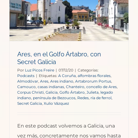
Ares, en el Golfo Ártabro, con
Secret Galicia
Por
Luz Picos Freire
|
07/12/20
|
Categorías:
Podcasts
|
Etiquetas:
A Coruña
,
alfombras florales
,
Almodóvar
,
Ares
,
Ares indiano
,
Artabrorum Portus
,
Camouco
,
casas indianas
,
Chanteiro
,
concello de Ares
,
Corpus Christi
,
Galicia
,
Golfo Ártabro
,
Julieta
,
legado
indiano
,
península de Bezoucos
,
Redes
,
ría de ferrol
,
Secret Galicia
,
Xulio Vázquez
En este podcast volvemos a Galicia, una
vez más, concretamente nos vamos hasta