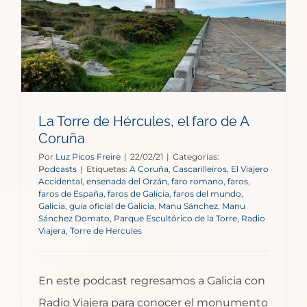
La Torre de Hércules, el faro de A
Coruña
Por
Luz Picos Freire
|
22/02/21
|
Categorías:
Podcasts
|
Etiquetas:
A Coruña
,
Cascarilleiros
,
El Viajero
Accidental
,
ensenada del Orzán
,
faro romano
,
faros
,
faros de España
,
faros de Galicia
,
faros del mundo
,
Galicia
,
guía oficial de Galicia
,
Manu Sánchez
,
Manu
Sánchez Domato
,
Parque Escultórico de la Torre
,
Radio
Viajera
,
Torre de Hercules
En este podcast regresamos a Galicia con
Radio Viajera para conocer el monumento