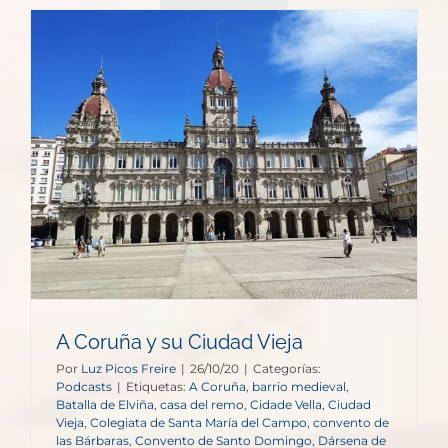
A Coruña y su Ciudad Vieja
Por
Luz Picos Freire
|
26/10/20
|
Categorías:
Podcasts
|
Etiquetas:
A Coruña
,
barrio medieval
,
Batalla de Elviña
,
casa del remo
,
Cidade Vella
,
Ciudad
Vieja
,
Colegiata de Santa María del Campo
,
convento de
las Bárbaras
,
Convento de Santo Domingo
,
Dársena de