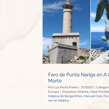
iga en A Costa
te
opa
Faro de Punta Nariga en A
Morte
Por
Luz Picos Freire
|
20/05/21
|
Categorí
Europa
|
Etiquetas:
Atlante
,
César Portel
Malpica de Bergantiños
,
Manuel Coia
,
Pun
ver en Malpica