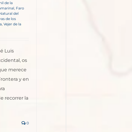
il de la
amarinal
,
Faro
Natural del
yas de los
fa
,
Vejer de la
é Luis
cidental, os
s que merece
Frontera y en
ra
 recorrer la
0