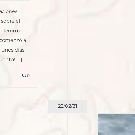
aciones
 sobre el
moderno de
e comenzó a
e unos días
uento! […]
0
22/02/21