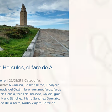
e Hércules, el faro de A
eire
|
22/02/21
|
Categorías:
uetas:
A Coruña
,
Cascarilleiros
,
El Viajero
nada del Orzán
,
faro romano
,
faros
,
faros
 de Galicia
,
faros del mundo
,
Galicia
,
guía
,
Manu Sánchez
,
Manu Sánchez Domato
,
co de la Torre
,
Radio Viajera
,
Torre de