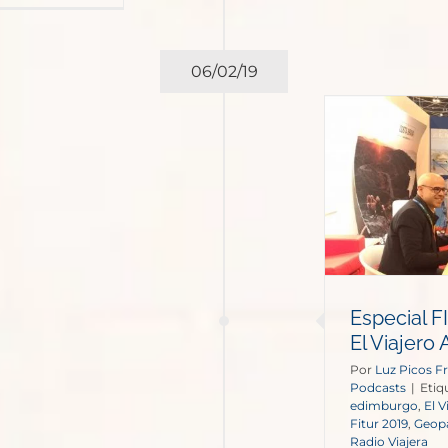
06/02/19
ecial FITUR de Radio Viajera
con El Viajero Accidental:
Destino 2019
Podcasts
Especial F
El Viajero
Por
Luz Picos Fr
Podcasts
|
Etiq
edimburgo
,
El V
Fitur 2019
,
Geop
Radio Viajera