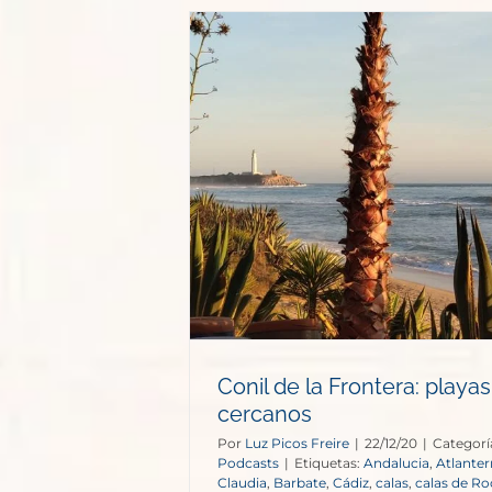
era: playas y
canos
s
Conil de la Frontera: playas
cercanos
Por
Luz Picos Freire
|
22/12/20
|
Categorí
Podcasts
|
Etiquetas:
Andalucia
,
Atlanter
Claudia
,
Barbate
,
Cádiz
,
calas
,
calas de R