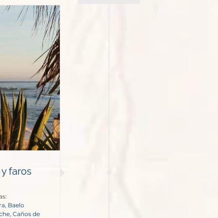
 y faros
as:
ra
,
Baelo
oche
,
Caños de