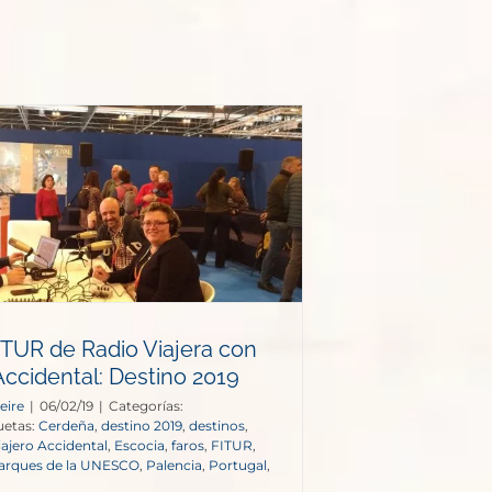
ITUR de Radio Viajera con
 Accidental: Destino 2019
eire
|
06/02/19
|
Categorías:
uetas:
Cerdeña
,
destino 2019
,
destinos
,
iajero Accidental
,
Escocia
,
faros
,
FITUR
,
arques de la UNESCO
,
Palencia
,
Portugal
,