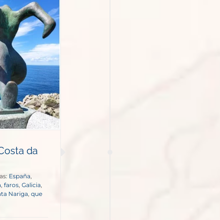
 Costa da
as:
España
,
a
,
faros
,
Galicia
,
ta Nariga
,
que