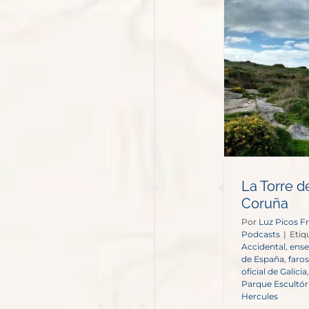
Torre de Hércules, el faro de
A Coruña
Podcasts
La Torre d
Coruña
Por
Luz Picos Fr
Podcasts
|
Etiq
Accidental
,
ense
de España
,
faros
oficial de Galicia
Parque Escultóri
Hercules