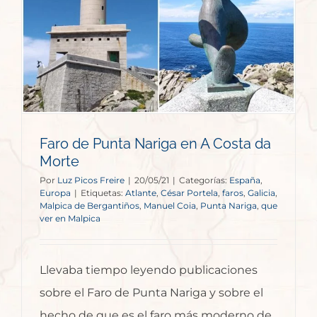
Faro de Punta Nariga en A Costa da
Morte
Por
Luz Picos Freire
|
20/05/21
|
Categorías:
España
,
Europa
|
Etiquetas:
Atlante
,
César Portela
,
faros
,
Galicia
,
Malpica de Bergantiños
,
Manuel Coia
,
Punta Nariga
,
que
ver en Malpica
Llevaba tiempo leyendo publicaciones
sobre el Faro de Punta Nariga y sobre el
hecho de que es el faro más moderno de