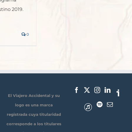
stino 2019.
0
El Viajero Accidental y su
logo es una marca
registrada cuya titularidad
corresponde a los titulares