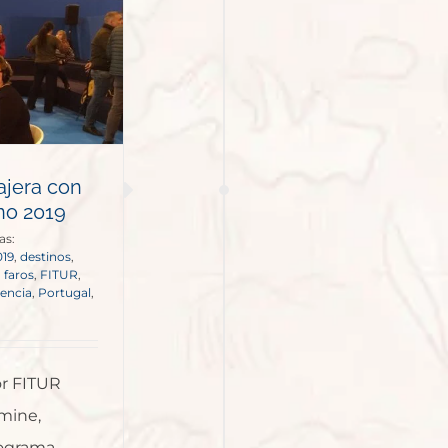
ajera con
ino 2019
as:
019
,
destinos
,
,
faros
,
FITUR
,
lencia
,
Portugal
,
or FITUR
mine,
rograma