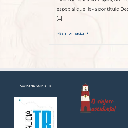
especial que lleva por título De
[…]
Más información
Socios de Galicia TB