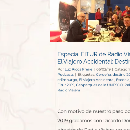
 Radio Viajera
Accidental:
2019
s
Especial FITUR de Radio Vi
El Viajero Accidental: Dest
Por
Luz Picos Freire
|
06/02/19
|
Categorí
Podcasts
|
Etiquetas:
Cerdeña
,
destino 2
edimburgo
,
El Viajero Accidental
,
Escocia
Fitur 2019
,
Geoparques de la UNESCO
,
Pa
Radio Viajera
Con motivo de nuestro paso p
2019 grabamos con Ricardo Dó
director de Radio Viajera, un p