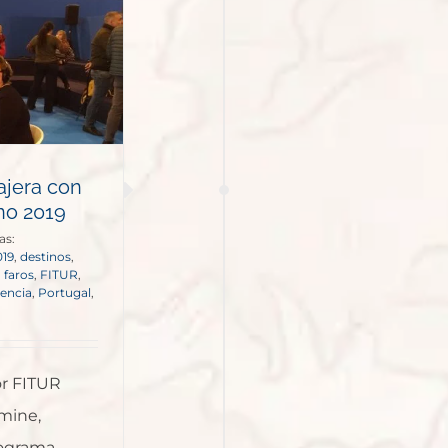
ajera con
ino 2019
as:
019
,
destinos
,
,
faros
,
FITUR
,
lencia
,
Portugal
,
or FITUR
mine,
rograma