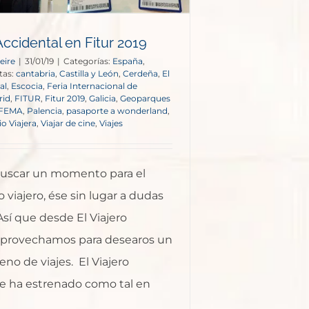
Accidental en Fitur 2019
eire
|
31/01/19
|
Categorías:
España
,
tas:
cantabria
,
Castilla y León
,
Cerdeña
,
El
al
,
Escocia
,
Feria Internacional de
rid
,
FITUR
,
Fitur 2019
,
Galicia
,
Geoparques
IFEMA
,
Palencia
,
pasaporte a wonderland
,
o Viajera
,
Viajar de cine
,
Viajes
buscar un momento para el
o viajero, ése sin lugar a dudas
Así que desde El Viajero
aprovechamos para desearos un
eno de viajes. El Viajero
se ha estrenado como tal en