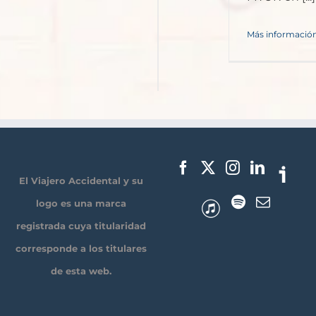
Más informació
El Viajero Accidental y su
logo es una marca
registrada cuya titularidad
corresponde a los titulares
de esta web.