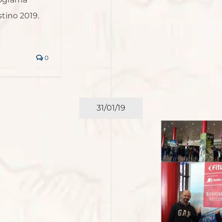
stino 2019.
0
31/01/19
 Viajero Accidental en Fitur
2019
España
Europa