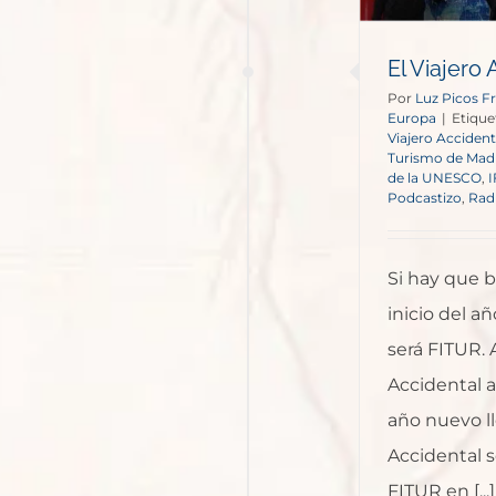
El Viajero 
Por
Luz Picos Fr
Europa
|
Etique
Viajero Accident
Turismo de Mad
de la UNESCO
,
Podcastizo
,
Radi
Si hay que 
inicio del añ
será FITUR. 
Accidental 
año nuevo ll
Accidental 
FITUR en [...]