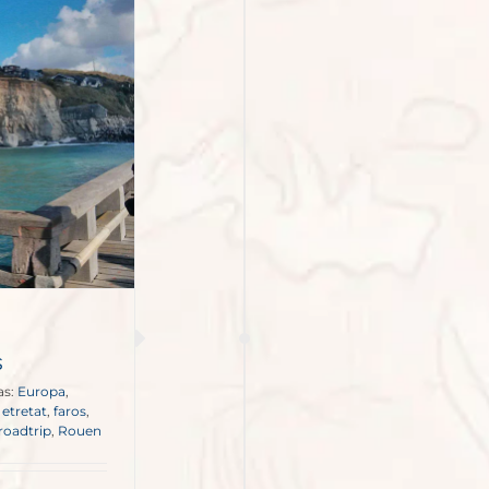
s
as:
Europa
,
,
etretat
,
faros
,
roadtrip
,
Rouen