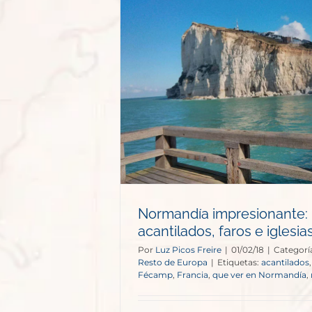
esionante:
s e iglesias
e Europa
Normandía impresionante:
acantilados, faros e iglesia
Por
Luz Picos Freire
|
01/02/18
|
Categorí
Resto de Europa
|
Etiquetas:
acantilados
Fécamp
,
Francia
,
que ver en Normandía
,