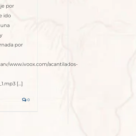
je por
e ido
 una
y
rnada por
barv/www.ivoox.com/acantilados-
1.mp3 […]
0