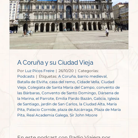
A Coruña y su Ciudad Vieja
Por
Luz Picos Freire
|
26/10/20
|
Categorías:
Podcasts
|
Etiquetas:
A Coruña
,
barrio medieval
,
Batalla de Elviña
,
casa del remo
,
Cidade Vella
,
Ciudad
Vieja
,
Colegiata de Santa María del Campo
,
convento de
las Bárbaras
,
Convento de Santo Domingo
,
Dársena de
la Marina
,
el Parrote
,
Emilia Pardo Bazán
,
Galicia
,
Iglesia
de Santiago
,
jardín de San Carlos
,
la Ciudad Alta
,
María
Pita
,
Palacio Cornide
,
plaza de Azcárraga
,
Plaza de María
Pita
,
Real Academia Galega
,
Sir John Moore
En este podcast con Radio Viajera nos