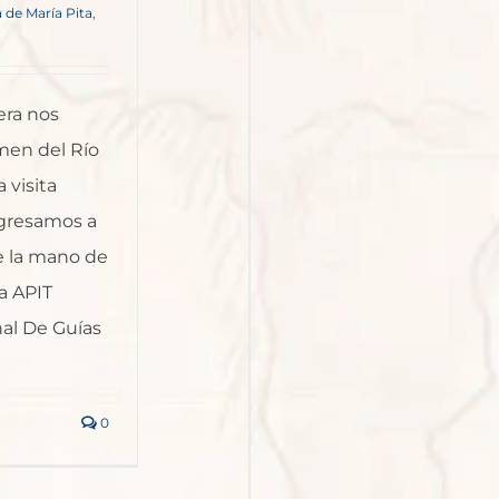
 de María Pita
,
era nos
men del Río
 visita
egresamos a
de la mano de
a APIT
nal De Guías
0