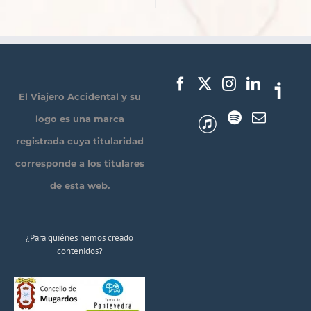
El Viajero Accidental y su
logo es una marca
registrada cuya titularidad
corresponde a los titulares
de esta web.
¿Para quiénes hemos creado
contenidos?