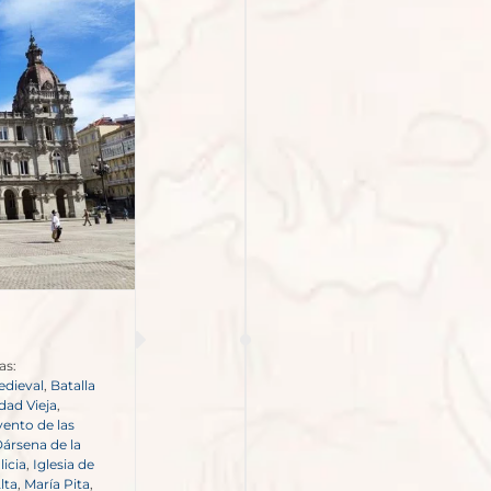
as:
edieval
,
Batalla
dad Vieja
,
ento de las
ársena de la
licia
,
Iglesia de
lta
,
María Pita
,