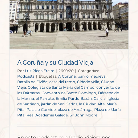
A Coruña y su Ciudad Vieja
Por
Luz Picos Freire
|
26/10/20
|
Categorías:
Podcasts
|
Etiquetas:
A Coruña
,
barrio medieval
,
Batalla de Elviña
,
casa del remo
,
Cidade Vella
,
Ciudad
Vieja
,
Colegiata de Santa María del Campo
,
convento de
las Bárbaras
,
Convento de Santo Domingo
,
Dársena de
la Marina
,
el Parrote
,
Emilia Pardo Bazán
,
Galicia
,
Iglesia
de Santiago
,
jardín de San Carlos
,
la Ciudad Alta
,
María
Pita
,
Palacio Cornide
,
plaza de Azcárraga
,
Plaza de María
Pita
,
Real Academia Galega
,
Sir John Moore
En este podcast con Radio Viajera nos