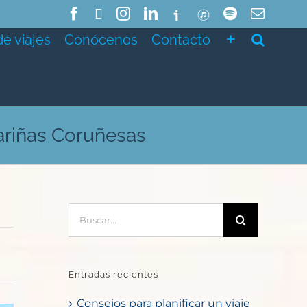
Facebook
X
Instagram
LinkedIn
Ivoox
ITunes
Spotify
Correo
electró
de viajes
Conócenos
Contacto
ariñas Coruñesas
Buscar:
Entradas recientes
Consejos para planificar un viaje