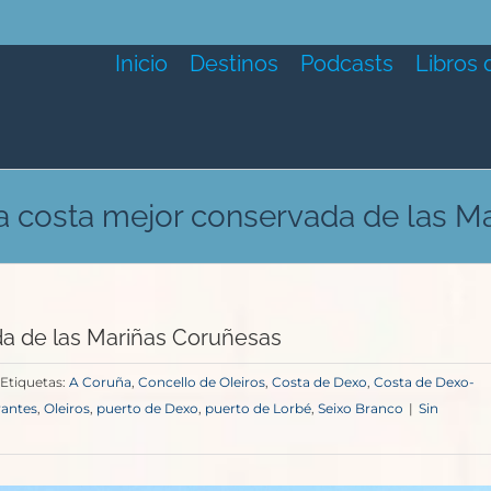
Inicio
Destinos
Podcasts
Libros 
la costa mejor conservada de las M
da de las Mariñas Coruñesas
Etiquetas:
A Coruña
,
Concello de Oleiros
,
Costa de Dexo
,
Costa de Dexo-
rantes
,
Oleiros
,
puerto de Dexo
,
puerto de Lorbé
,
Seixo Branco
|
Sin