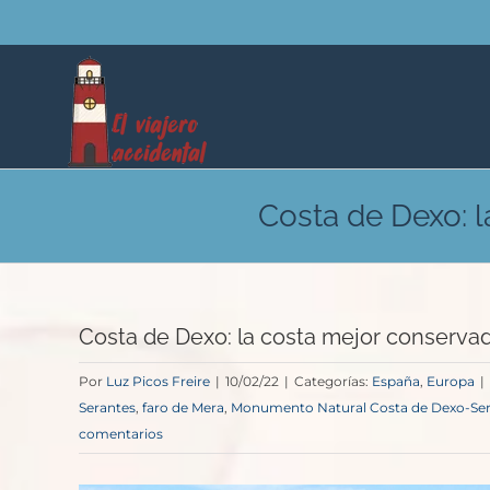
Saltar
al
contenido
Costa de Dexo: 
Costa de Dexo: la costa mejor conserva
Por
Luz Picos Freire
|
10/02/22
|
Categorías:
España
,
Europa
|
Serantes
,
faro de Mera
,
Monumento Natural Costa de Dexo-Se
comentarios