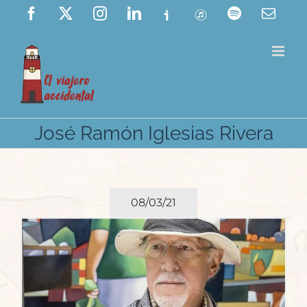
Saltar
Facebook
X
Instagram
LinkedIn
Ivoox
ITunes
Spotify
Corre
elect
al
contenido
José Ramón Iglesias Rivera
08/03/21