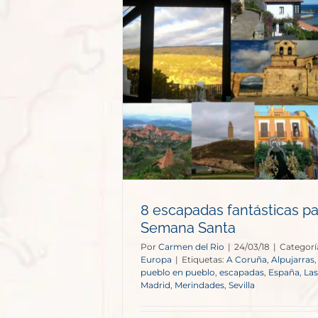
ásticas para
anta
opa
8 escapadas fantásticas pa
Semana Santa
Por
Carmen del Rio
|
24/03/18
|
Categorí
Europa
|
Etiquetas:
A Coruña
,
Alpujarras
pueblo en pueblo
,
escapadas
,
España
,
Las
Madrid
,
Merindades
,
Sevilla