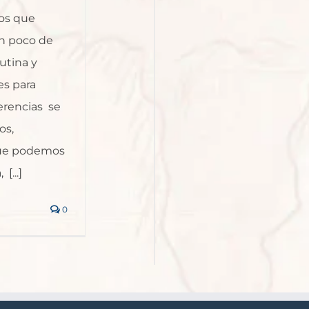
los que
un poco de
utina y
es para
erencias se
os,
que podemos
[...]
0