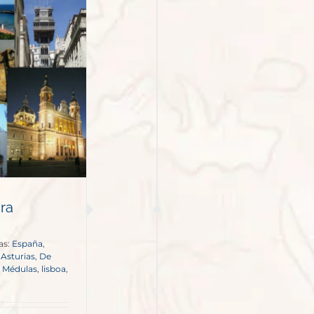
ra
as:
España
,
,
Asturias
,
De
 Médulas
,
lisboa
,