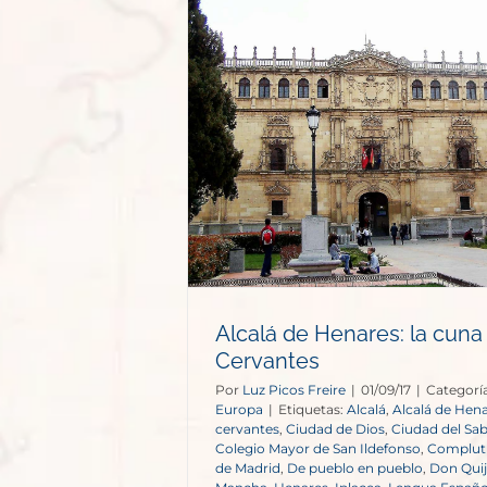
s: la cuna de
tes
opa
Alcalá de Henares: la cuna
Cervantes
Por
Luz Picos Freire
|
01/09/17
|
Categorí
Europa
|
Etiquetas:
Alcalá
,
Alcalá de Hen
cervantes
,
Ciudad de Dios
,
Ciudad del Sa
Colegio Mayor de San Ildefonso
,
Complu
de Madrid
,
De pueblo en pueblo
,
Don Quij