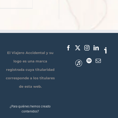
El Viajero Accidental y su
logo es una marca
registrada cuya titularidad
corresponde a los titulares
de esta web.
¿Para quiénes hemos creado
contenidos?