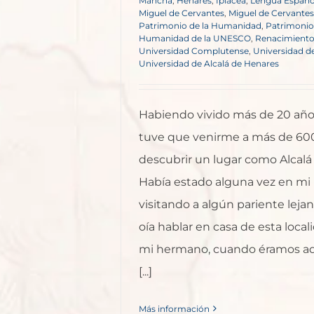
Mancha
,
Henares
,
Iplacea
,
Lengua Españo
Miguel de Cervantes
,
Miguel de Cervante
Patrimonio de la Humanidad
,
Patrimonio 
Humanidad de la UNESCO
,
Renacimient
Universidad Complutense
,
Universidad de
Universidad de Alcalá de Henares
Habiendo vivido más de 20 año
tuve que venirme a más de 60
descubrir un lugar como Alcalá
Había estado alguna vez en mi 
visitando a algún pariente lejan
oía hablar en casa de esta loca
mi hermano, cuando éramos ad
[...]
Más información