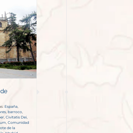
 de
as:
España
,
ares
,
barroco
,
ber
,
Civitatis Dei
,
tum
,
Comunidad
ote de la