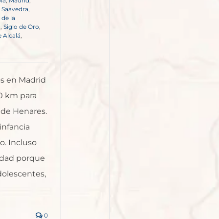
la
,
Madrid
,
s Saavedra
,
de la
o
,
Siglo de Oro
,
 Alcalá
,
s en Madrid
0 km para
 de Henares.
infancia
o. Incluso
lidad porque
olescentes,
0