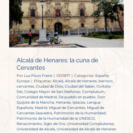
Alcalá de Henares: la cuna de
Cervantes
Por
Luz Picos Freire
|
01/09/17
|
Categorías:
España
,
Europa
|
Etiquetas:
Alcalá
,
Alcalá de Henares
,
barroco
,
cervantes
,
Ciudad de Dios
,
Ciudad del Saber
,
Civitatis
Dei
,
Colegio Mayor de San Ildefonso
,
Complutum
,
Comunidad de Madrid
,
De pueblo en pueblo
,
Don
Quijote de la Mancha
,
Henares
,
Iplacea
,
Lengua
Española
,
Madrid
,
Miguel de Cervantes
,
Miguel de
Cervantes Saavedra
,
Patrimonio de la Humanidad
,
Patrimonio de la Humanidad de la UNESCO
,
Renacimiento
,
Siglo de Oro
,
Universidad Complutense
,
Universidad de Alcalá
,
Universidad de Alcalá de Henares