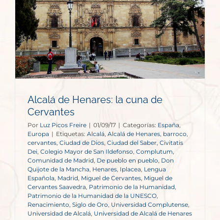
Alcalá de Henares: la cuna de
Cervantes
Por
Luz Picos Freire
|
01/09/17
|
Categorías:
España
,
Europa
|
Etiquetas:
Alcalá
,
Alcalá de Henares
,
barroco
,
cervantes
,
Ciudad de Dios
,
Ciudad del Saber
,
Civitatis
Dei
,
Colegio Mayor de San Ildefonso
,
Complutum
,
Comunidad de Madrid
,
De pueblo en pueblo
,
Don
Quijote de la Mancha
,
Henares
,
Iplacea
,
Lengua
Española
,
Madrid
,
Miguel de Cervantes
,
Miguel de
Cervantes Saavedra
,
Patrimonio de la Humanidad
,
Patrimonio de la Humanidad de la UNESCO
,
Renacimiento
,
Siglo de Oro
,
Universidad Complutense
,
Universidad de Alcalá
,
Universidad de Alcalá de Henares