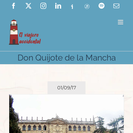
Saltar
Facebook
X
Instagram
LinkedIn
Ivoox
ITunes
Spotify
Corre
elect
al
contenido
Don Quijote de la Mancha
01/09/17