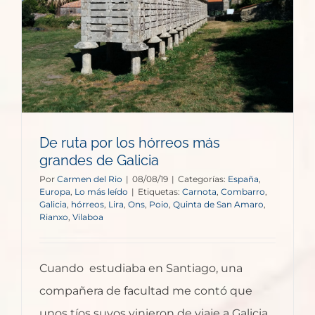
De ruta por los hórreos más
grandes de Galicia
Por
Carmen del Rio
|
08/08/19
|
Categorías:
España
,
Europa
,
Lo más leído
|
Etiquetas:
Carnota
,
Combarro
,
Galicia
,
hórreos
,
Lira
,
Ons
,
Poio
,
Quinta de San Amaro
,
Rianxo
,
Vilaboa
Cuando estudiaba en Santiago, una
compañera de facultad me contó que
unos tíos suyos vinieron de viaje a Galicia