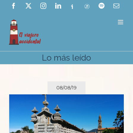
Saltar
Facebook
X
Instagram
LinkedIn
Ivoox
ITunes
Spotify
Corre
elect
al
contenido
Lo más leído
08/08/19