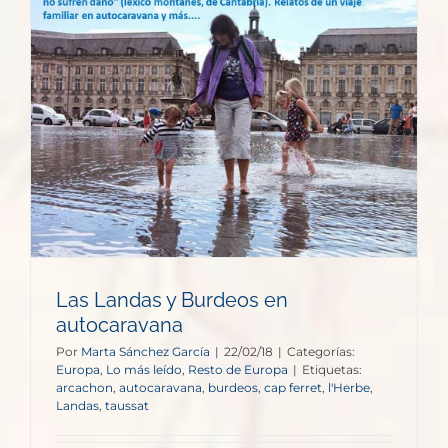
Las Landas y Burdeos en
autocaravana
Por
Marta Sánchez García
|
22/02/18
|
Categorías:
Europa
,
Lo más leído
,
Resto de Europa
|
Etiquetas:
arcachon
,
autocaravana
,
burdeos
,
cap ferret
,
l'Herbe
,
Landas
,
taussat