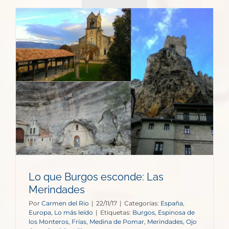
Lo que Burgos esconde: Las
Merindades
Por
Carmen del Rio
|
22/11/17
|
Categorías:
España
,
Europa
,
Lo más leído
|
Etiquetas:
Burgos
,
Espinosa de
los Monteros
,
Frías
,
Medina de Pomar
,
Merindades
,
Ojo