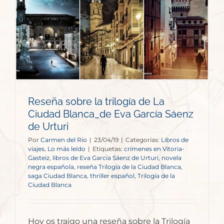
Reseña sobre la trilogía de La
Ciudad Blanca_de Eva García Sáenz
de Urturi
Por
Carmen del Rio
|
23/04/19
|
Categorías:
Libros de
viajes
,
Lo más leído
|
Etiquetas:
crímenes en Vitoria-
Gasteiz
,
libros de Eva García Sáenz de Urturi
,
novela
negra española
,
reseña Trilogía de la Ciudad Blanca
,
saga Ciudad Blanca
,
thriller español
,
Trilogía de la
Ciudad Blanca
Hoy os traigo una reseña sobre la Trilogía