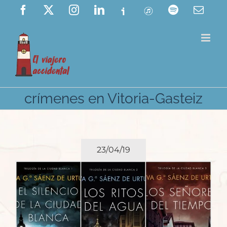
Saltar
Facebook
X
Instagram
LinkedIn
Ivoox
ITunes
Spotify
Corre
elect
al
contenido
crímenes en Vitoria-Gasteiz
23/04/19