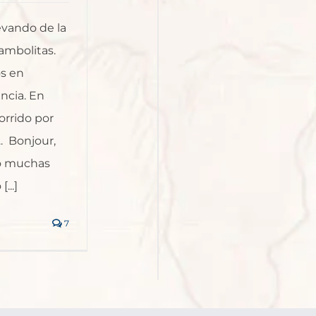
levando de la
ambolitas.
s en
ancia. En
orrido por
. Bonjour,
o muchas
...]
7