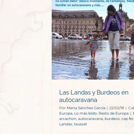
Burdeos en
vana
esto de Europa
Las Landas y Burdeos en
autocaravana
Por
Marta Sánchez García
|
22/02/18
|
Cat
Europa
,
Lo más leído
,
Resto de Europa
|
arcachon
,
autocaravana
,
burdeos
,
cap fer
Landas
,
taussat