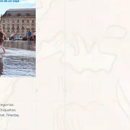
egorías:
Etiquetas:
ret
,
l'Herbe
,