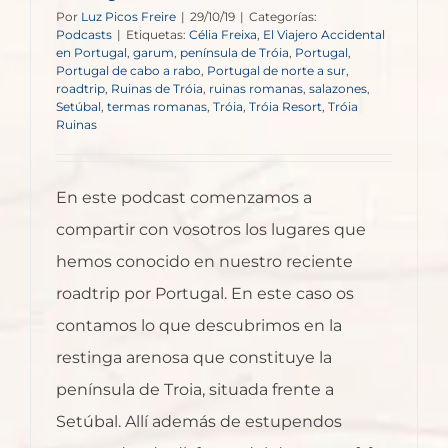
Por
Luz Picos Freire
|
29/10/19
|
Categorías:
Podcasts
|
Etiquetas:
Célia Freixa
,
El Viajero Accidental
en Portugal
,
garum
,
península de Tróia
,
Portugal
,
Portugal de cabo a rabo
,
Portugal de norte a sur
,
roadtrip
,
Ruinas de Tróia
,
ruinas romanas
,
salazones
,
Setúbal
,
termas romanas
,
Tróia
,
Tróia Resort
,
Tróia
Ruinas
En este podcast comenzamos a
compartir con vosotros los lugares que
hemos conocido en nuestro reciente
roadtrip por Portugal. En este caso os
contamos lo que descubrimos en la
restinga arenosa que constituye la
península de Troia, situada frente a
Setúbal. Allí además de estupendos