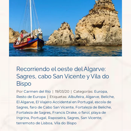
Recorriendo el oeste del Algarve:
Sagres, cabo San Vicente y Vila do
Bispo
Por
Carmen del Rio
|
19/03/20
|
Categorías:
Europa
,
Resto de Europa
|
Etiquetas:
Albufeira
,
Algarve
,
Beliche
,
El Algarve
,
El Viajero Accidental en Portugal
,
escola de
Sagres
,
faro de Cabo San Vicente
,
Fortaleza de Beliche
,
Fortaleza de Sagres
,
Francis Drake
,
o farol
,
playa de
Ingrina
,
Portugal
,
Raposeira
,
Sagres
,
San Vicente
,
terremoto de Lisboa
,
Vila do Bispo