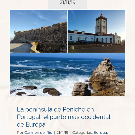
21/11/19
La península de Peniche en
Portugal, el punto más occidental
de Europa
Por
Carmen del Rio
|
21/11/19
|
Categorías:
Europa
,