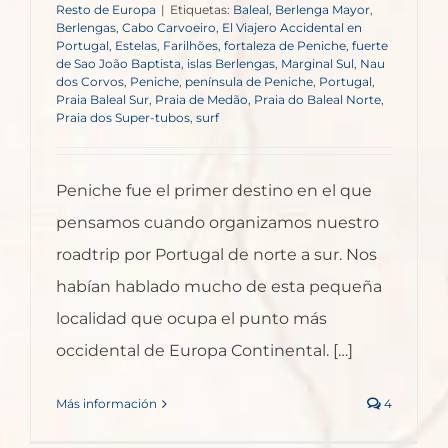
Resto de Europa
|
Etiquetas:
Baleal
,
Berlenga Mayor
,
Berlengas
,
Cabo Carvoeiro
,
El Viajero Accidental en
Portugal
,
Estelas
,
Farilhões
,
fortaleza de Peniche
,
fuerte
de Sao João Baptista
,
islas Berlengas
,
Marginal Sul
,
Nau
dos Corvos
,
Peniche
,
península de Peniche
,
Portugal
,
Praia Baleal Sur
,
Praia de Medão
,
Praia do Baleal Norte
,
Praia dos Super-tubos
,
surf
Peniche fue el primer destino en el que
pensamos cuando organizamos nuestro
roadtrip por Portugal de norte a sur. Nos
habían hablado mucho de esta pequeña
localidad que ocupa el punto más
occidental de Europa Continental. […]
Más información
4