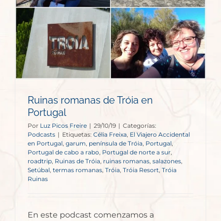
Ruinas romanas de Tróia en
Portugal
Por
Luz Picos Freire
|
29/10/19
|
Categorías:
Podcasts
|
Etiquetas:
Célia Freixa
,
El Viajero Accidental
en Portugal
,
garum
,
península de Tróia
,
Portugal
,
Portugal de cabo a rabo
,
Portugal de norte a sur
,
roadtrip
,
Ruinas de Tróia
,
ruinas romanas
,
salazones
,
Setúbal
,
termas romanas
,
Tróia
,
Tróia Resort
,
Tróia
Ruinas
En este podcast comenzamos a