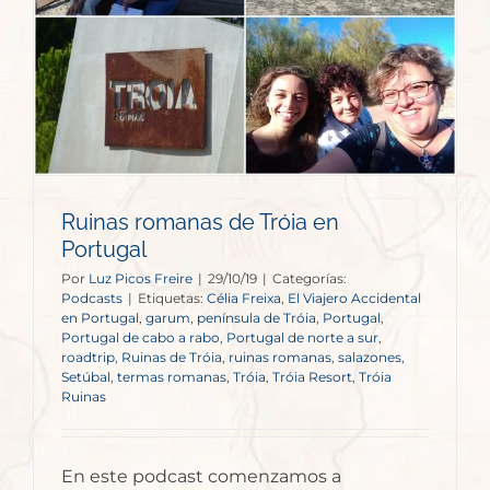
Ruinas romanas de Tróia en
Portugal
Por
Luz Picos Freire
|
29/10/19
|
Categorías:
Podcasts
|
Etiquetas:
Célia Freixa
,
El Viajero Accidental
en Portugal
,
garum
,
península de Tróia
,
Portugal
,
Portugal de cabo a rabo
,
Portugal de norte a sur
,
roadtrip
,
Ruinas de Tróia
,
ruinas romanas
,
salazones
,
Setúbal
,
termas romanas
,
Tróia
,
Tróia Resort
,
Tróia
Ruinas
En este podcast comenzamos a