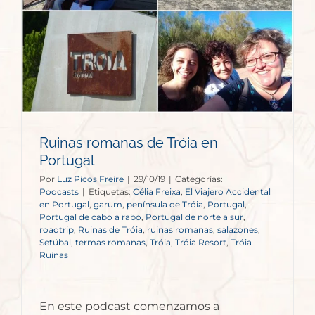
Ruinas romanas de Tróia en
Portugal
Por
Luz Picos Freire
|
29/10/19
|
Categorías:
Podcasts
|
Etiquetas:
Célia Freixa
,
El Viajero Accidental
en Portugal
,
garum
,
península de Tróia
,
Portugal
,
Portugal de cabo a rabo
,
Portugal de norte a sur
,
roadtrip
,
Ruinas de Tróia
,
ruinas romanas
,
salazones
,
Setúbal
,
termas romanas
,
Tróia
,
Tróia Resort
,
Tróia
Ruinas
En este podcast comenzamos a