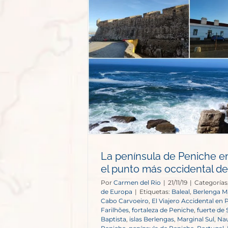
 Peniche en
punto más
e Europa
e Europa
La península de Peniche en
el punto más occidental d
Por
Carmen del Rio
|
21/11/19
|
Categorías
de Europa
|
Etiquetas:
Baleal
,
Berlenga M
Cabo Carvoeiro
,
El Viajero Accidental en 
Farilhões
,
fortaleza de Peniche
,
fuerte de
Baptista
,
islas Berlengas
,
Marginal Sul
,
Nau