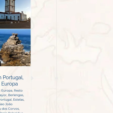
 Portugal,
e Europa
:
Europa
,
Resto
ayor
,
Berlengas
,
Portugal
,
Estelas
,
 Sao João
 dos Corvos
,