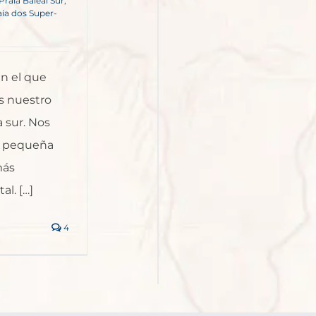
Praia Baleal Sur
,
aia dos Super-
en el que
 nuestro
a sur. Nos
a pequeña
más
l. […]
4