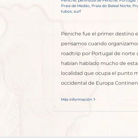
Peniche
,
península de Peniche
,
Portugal
,
Praia de Medão
,
Praia do Baleal Norte
,
Pr
tubos
,
surf
Peniche fue el primer destino 
pensamos cuando organizamos
roadtrip por Portugal de norte 
habían hablado mucho de est
localidad que ocupa el punto 
occidental de Europa Continenta
Más información