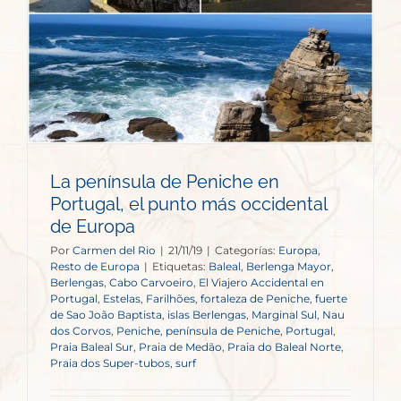
La península de Peniche en
Portugal, el punto más occidental
de Europa
Por
Carmen del Rio
|
21/11/19
|
Categorías:
Europa
,
Resto de Europa
|
Etiquetas:
Baleal
,
Berlenga Mayor
,
Berlengas
,
Cabo Carvoeiro
,
El Viajero Accidental en
Portugal
,
Estelas
,
Farilhões
,
fortaleza de Peniche
,
fuerte
de Sao João Baptista
,
islas Berlengas
,
Marginal Sul
,
Nau
dos Corvos
,
Peniche
,
península de Peniche
,
Portugal
,
Praia Baleal Sur
,
Praia de Medão
,
Praia do Baleal Norte
,
Praia dos Super-tubos
,
surf