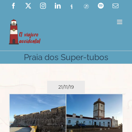
Saltar
Facebook
X
Instagram
LinkedIn
Ivoox
ITunes
Spotify
Corre
elect
al
contenido
Praia dos Super-tubos
21/11/19