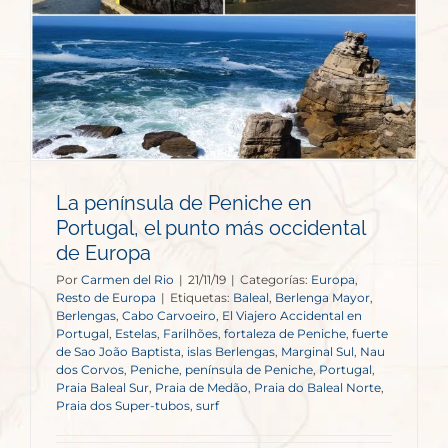
La península de Peniche en
Portugal, el punto más occidental
de Europa
Por
Carmen del Rio
|
21/11/19
|
Categorías:
Europa
,
Resto de Europa
|
Etiquetas:
Baleal
,
Berlenga Mayor
,
Berlengas
,
Cabo Carvoeiro
,
El Viajero Accidental en
Portugal
,
Estelas
,
Farilhões
,
fortaleza de Peniche
,
fuerte
de Sao João Baptista
,
islas Berlengas
,
Marginal Sul
,
Nau
dos Corvos
,
Peniche
,
península de Peniche
,
Portugal
,
Praia Baleal Sur
,
Praia de Medão
,
Praia do Baleal Norte
,
Praia dos Super-tubos
,
surf