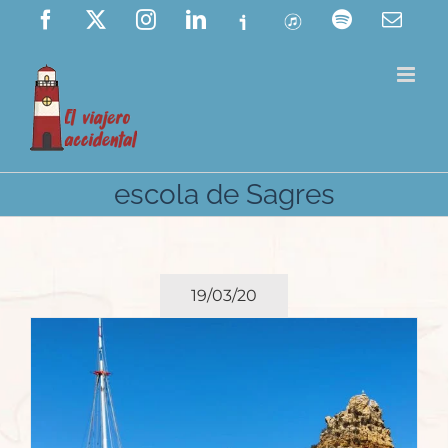
Saltar
Facebook
X
Instagram
LinkedIn
Ivoox
ITunes
Spotify
Corre
elect
al
contenido
escola de Sagres
19/03/20