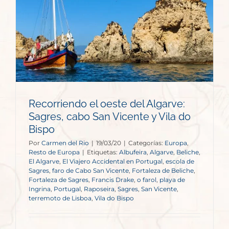
Recorriendo el oeste del Algarve:
Sagres, cabo San Vicente y Vila do
Bispo
Por
Carmen del Rio
|
19/03/20
|
Categorías:
Europa
,
Resto de Europa
|
Etiquetas:
Albufeira
,
Algarve
,
Beliche
,
El Algarve
,
El Viajero Accidental en Portugal
,
escola de
Sagres
,
faro de Cabo San Vicente
,
Fortaleza de Beliche
,
Fortaleza de Sagres
,
Francis Drake
,
o farol
,
playa de
Ingrina
,
Portugal
,
Raposeira
,
Sagres
,
San Vicente
,
terremoto de Lisboa
,
Vila do Bispo