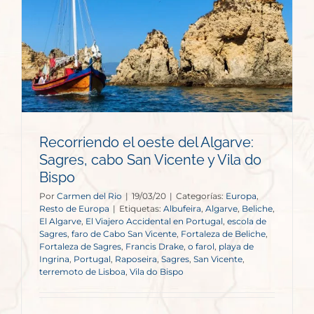
Recorriendo el oeste del Algarve:
Sagres, cabo San Vicente y Vila do
Bispo
Por
Carmen del Rio
|
19/03/20
|
Categorías:
Europa
,
Resto de Europa
|
Etiquetas:
Albufeira
,
Algarve
,
Beliche
,
El Algarve
,
El Viajero Accidental en Portugal
,
escola de
Sagres
,
faro de Cabo San Vicente
,
Fortaleza de Beliche
,
Fortaleza de Sagres
,
Francis Drake
,
o farol
,
playa de
Ingrina
,
Portugal
,
Raposeira
,
Sagres
,
San Vicente
,
terremoto de Lisboa
,
Vila do Bispo