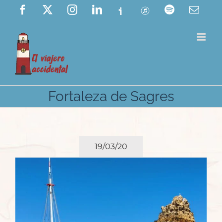
Saltar
Facebook
X
Instagram
LinkedIn
Ivoox
ITunes
Spotify
Corre
elect
al
contenido
Fortaleza de Sagres
19/03/20