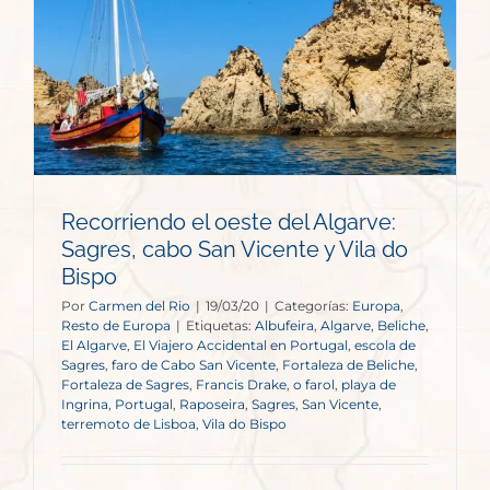
Recorriendo el oeste del Algarve:
Sagres, cabo San Vicente y Vila do
Bispo
Por
Carmen del Rio
|
19/03/20
|
Categorías:
Europa
,
Resto de Europa
|
Etiquetas:
Albufeira
,
Algarve
,
Beliche
,
El Algarve
,
El Viajero Accidental en Portugal
,
escola de
Sagres
,
faro de Cabo San Vicente
,
Fortaleza de Beliche
,
Fortaleza de Sagres
,
Francis Drake
,
o farol
,
playa de
Ingrina
,
Portugal
,
Raposeira
,
Sagres
,
San Vicente
,
terremoto de Lisboa
,
Vila do Bispo