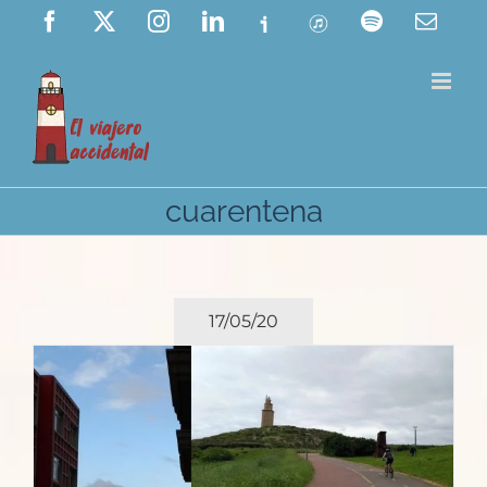
Saltar
Facebook
X
Instagram
LinkedIn
Ivoox
ITunes
Spotify
Corre
elect
al
contenido
cuarentena
17/05/20
n