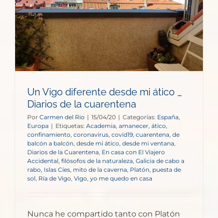
Un Vigo diferente desde mi ático _
Diarios de la cuarentena
Por
Carmen del Rio
|
15/04/20
|
Categorías:
España
,
Europa
|
Etiquetas:
Academia
,
amanecer
,
ático
,
confinamiento
,
coronavirus
,
covid19
,
cuarentena
,
de
balcón a balcón
,
desde mi ático
,
desde mi ventana
,
Diarios de la Cuarentena
,
En casa con El Viajero
Accidental
,
filósofos de la naturaleza
,
Galicia de cabo a
rabo
,
Islas Cíes
,
mito de la caverna
,
Platón
,
puesta de
sol
,
Ría de Vigo
,
Vigo
,
yo me quedo en casa
Nunca he compartido tanto con Platón