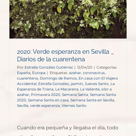
2020: Verde esperanza en Sevilla _
Diarios de la cuarentena
Por
Estrella González Gutiérrez
|
12/04/20
|
Categorías:
España
,
Europa
|
Etiquetas:
azahar
,
coronavirus
,
cuarentena
,
Domingo de Ramos
,
En casa con El Viajero
Accidental
,
Estrella González
,
jazmín
,
Jueves Santo
,
La
Esperanza de Triana
,
La Macarena
,
La Valiente
,
olor a
azahar
,
Primavera 2020
,
Semana Santa
,
Semana Santa
2020
,
Semana Santa en casa
,
Semana Santa en Sevilla
,
Sevilla
,
verde esperanza
,
Viernes Santo
Cuando era pequeña y llegaba el día, todo