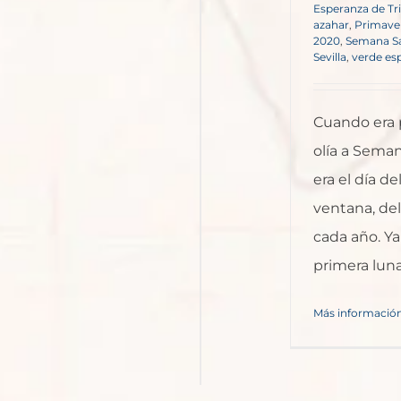
Esperanza de Tr
azahar
,
Primave
2020
,
Semana Sa
Sevilla
,
verde es
Cuando era p
olía a Sema
era el día de
ventana, del
cada año. Ya
primera luna 
Más informació