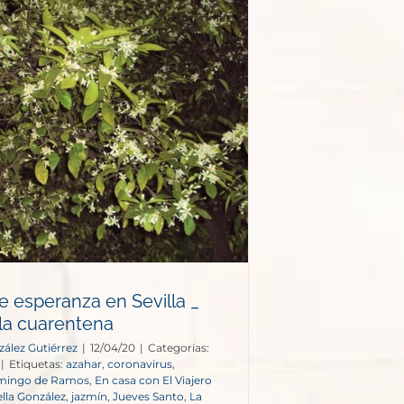
e esperanza en Sevilla _
 la cuarentena
zález Gutiérrez
|
12/04/20
|
Categorías:
|
Etiquetas:
azahar
,
coronavirus
,
ingo de Ramos
,
En casa con El Viajero
ella González
,
jazmín
,
Jueves Santo
,
La