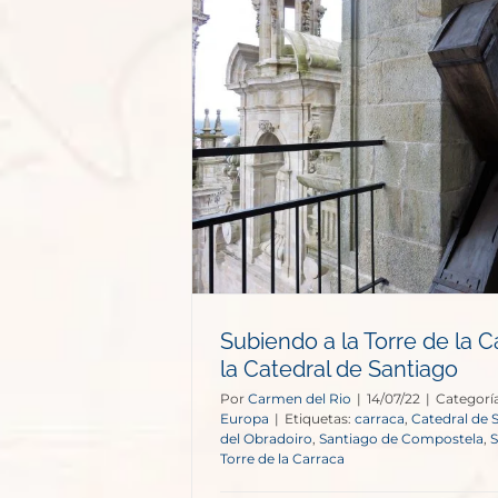
 de la Carraca
de Santiago
opa
Subiendo a la Torre de la C
la Catedral de Santiago
Por
Carmen del Rio
|
14/07/22
|
Categorí
Europa
|
Etiquetas:
carraca
,
Catedral de 
del Obradoiro
,
Santiago de Compostela
,
Torre de la Carraca