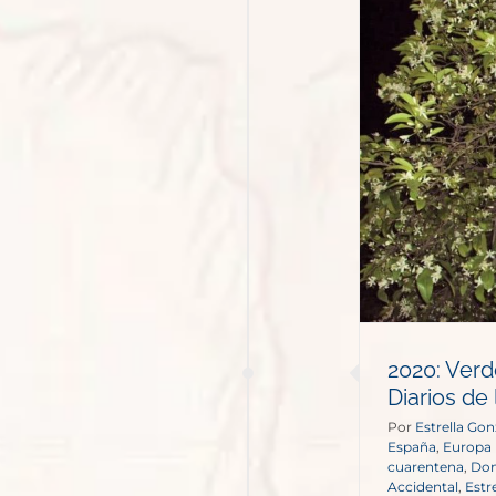
: Verde esperanza en Sevilla
_ Diarios de la cuarentena
España
Europa
2020: Verd
Diarios de
Por
Estrella Gon
España
,
Europa
cuarentena
,
Dom
Accidental
,
Estr