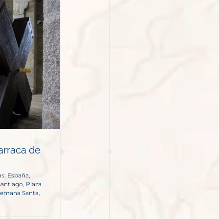
arraca de
as:
España
,
Santiago
,
Plaza
Semana Santa
,