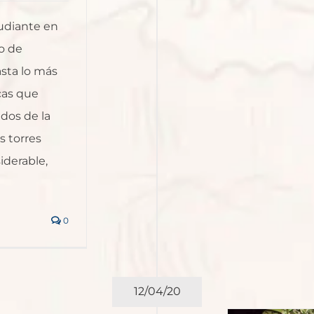
udiante en
o de
sta lo más
icas que
dos de la
s torres
iderable,
0
12/04/20