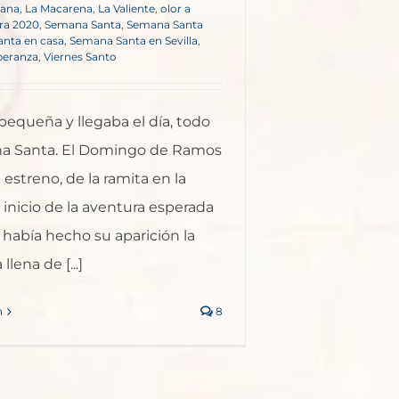
iana
,
La Macarena
,
La Valiente
,
olor a
ra 2020
,
Semana Santa
,
Semana Santa
nta en casa
,
Semana Santa en Sevilla
,
peranza
,
Viernes Santo
equeña y llegaba el día, todo
na Santa. El Domingo de Ramos
l estreno, de la ramita en la
 inicio de la aventura esperada
 había hecho su aparición la
llena de [...]
n
8