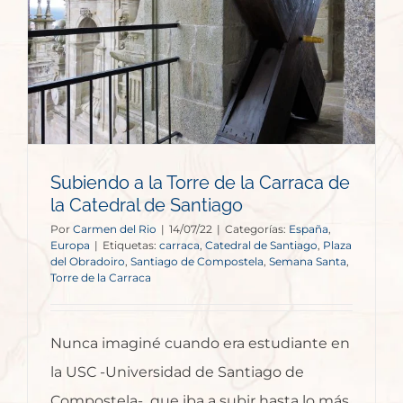
Subiendo a la Torre de la Carraca de
la Catedral de Santiago
Por
Carmen del Rio
|
14/07/22
|
Categorías:
España
,
Europa
|
Etiquetas:
carraca
,
Catedral de Santiago
,
Plaza
del Obradoiro
,
Santiago de Compostela
,
Semana Santa
,
Torre de la Carraca
Nunca imaginé cuando era estudiante en
la USC -Universidad de Santiago de
Compostela- que iba a subir hasta lo más