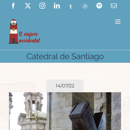
Saltar
Facebook
X
Instagram
LinkedIn
Ivoox
ITunes
Spotify
Corre
elect
al
contenido
Catedral de Santiago
14/07/22