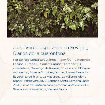
2020: Verde esperanza en Sevilla _
Diarios de la cuarentena
Por
Estrella González Gutiérrez
|
12/04/20
|
Categorías:
España
,
Europa
|
Etiquetas:
azahar
,
coronavirus
,
cuarentena
,
Domingo de Ramos
,
En casa con El Viajero
Accidental
,
Estrella González
,
jazmín
,
Jueves Santo
,
La
Esperanza de Triana
,
La Macarena
,
La Valiente
,
olor a
azahar
,
Primavera 2020
,
Semana Santa
,
Semana Santa
2020
,
Semana Santa en casa
,
Semana Santa en Sevilla
,
Sevilla
,
verde esperanza
,
Viernes Santo