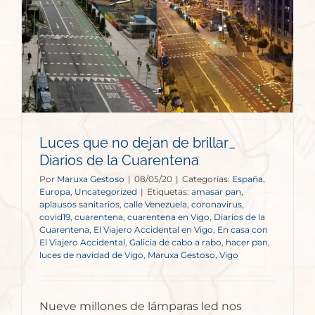
Luces que no dejan de brillar_
Diarios de la Cuarentena
Por
Maruxa Gestoso
|
08/05/20
|
Categorías:
España
,
Europa
,
Uncategorized
|
Etiquetas:
amasar pan
,
aplausos sanitarios
,
calle Venezuela
,
coronavirus
,
covid19
,
cuarentena
,
cuarentena en Vigo
,
Diarios de la
Cuarentena
,
El Viajero Accidental en Vigo
,
En casa con
El Viajero Accidental
,
Galicia de cabo a rabo
,
hacer pan
,
luces de navidad de Vigo
,
Maruxa Gestoso
,
Vigo
Nueve millones de lámparas led nos