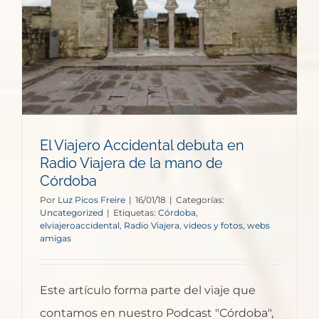
El Viajero Accidental debuta en
Radio Viajera de la mano de
Córdoba
Por
Luz Picos Freire
|
16/01/18
|
Categorías:
Uncategorized
|
Etiquetas:
Córdoba
,
elviajeroaccidental
,
Radio Viajera
,
videos y fotos
,
webs
amigas
Este artículo forma parte del viaje que
contamos en nuestro Podcast "Córdoba",