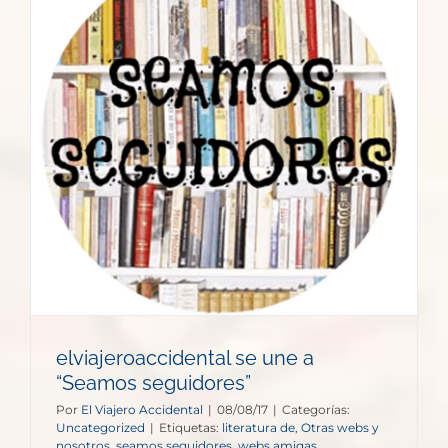
elviajeroaccidental se une a
“Seamos seguidores”
Por
El Viajero Accidental
|
08/08/17
|
Categorías:
Uncategorized
|
Etiquetas:
literatura de
,
Otras webs y
nosotros
,
seamos seguidores
,
webs amigas