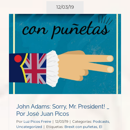
12/03/19
s
John Adams: Sorry, Mr. President! _
Por José Juan Picos
Por
Luz Picos Freire
|
12/03/19
|
Categorías:
Podcasts
,
Uncategorized
|
Etiquetas:
Brexit con puñetas
,
El