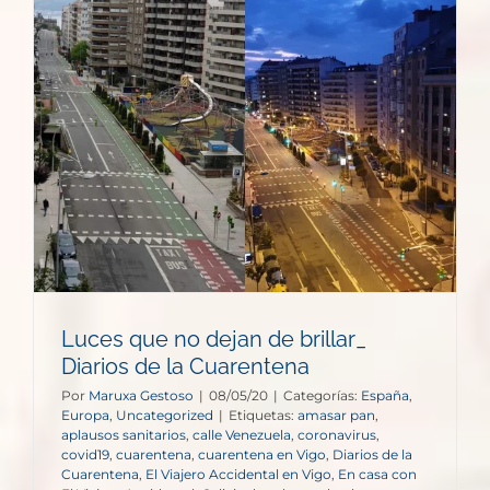
Luces que no dejan de brillar_
Diarios de la Cuarentena
Por
Maruxa Gestoso
|
08/05/20
|
Categorías:
España
,
Europa
,
Uncategorized
|
Etiquetas:
amasar pan
,
aplausos sanitarios
,
calle Venezuela
,
coronavirus
,
covid19
,
cuarentena
,
cuarentena en Vigo
,
Diarios de la
Cuarentena
,
El Viajero Accidental en Vigo
,
En casa con