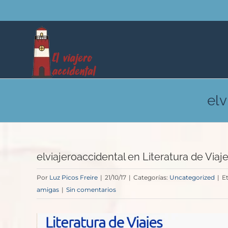
Saltar
al
contenido
elv
elviajeroaccidental en Literatura de Viaj
Por
Luz Picos Freire
|
21/10/17
|
Categorías:
Uncategorized
|
E
amigas
|
Sin comentarios
Ver