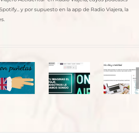
otify... y por supuesto en la app de Radio Viajera, la
s.
El blog
de Teresa
Avalos:
Estreno
“Estilo,
de El
vida y
Viajero
creatividad”.
Accidental
¿Nos
en Radio
ponemos
Viajera
guapos
para
seguir
viajando?