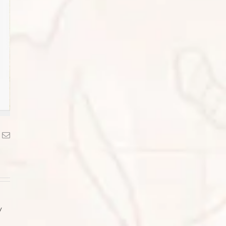
k
Correo
electrónico
y