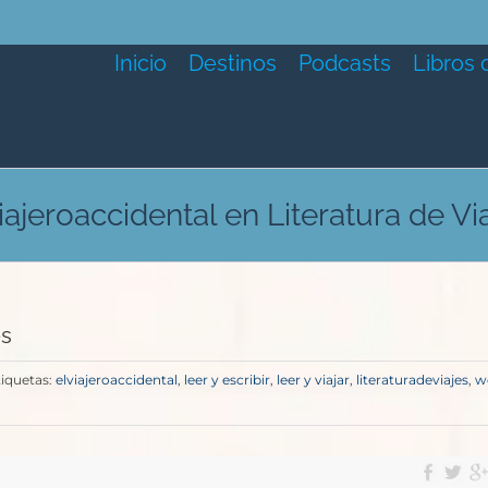
Inicio
Destinos
Podcasts
Libros 
iajeroaccidental en Literatura de Vi
es
tiquetas:
elviajeroaccidental
,
leer y escribir
,
leer y viajar
,
literaturadeviajes
,
w