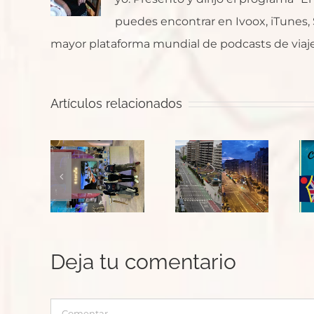
puedes encontrar en Ivoox, iTunes, Sp
mayor plataforma mundial de podcasts de viaje
Artículos relacionados
John
Luces
Adams:
que no
iajero
Sorry, Mr.
dejan de
dental
President!
brillar_
FITUR
_ Por
Diarios
022
José
de la
Juan
Cuarentena
Deja tu comentario
Picos
Comentar