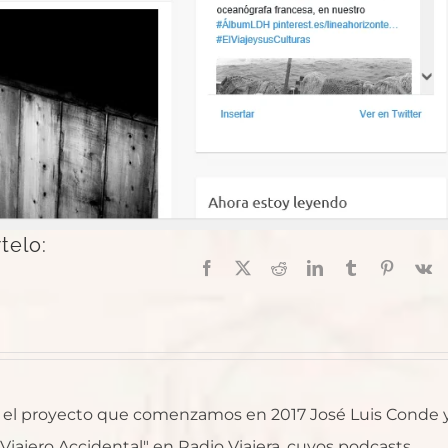
telo:
Facebook
X
Reddit
LinkedIn
Tumblr
Pinterest
V
al, el proyecto que comenzamos en 2017 José Luis Conde 
l Viajero Accidental" en Radio Viajera, cuyos podcasts