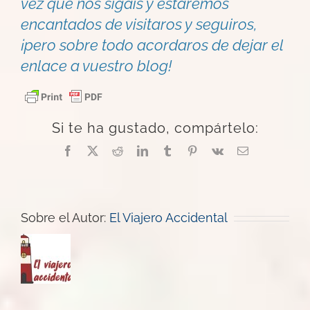
vez que nos sigáis y estaremos
encantados de visitaros y seguiros,
¡pero sobre todo acordaros de dejar el
enlace a vuestro blog!
Si te ha gustado, compártelo:
Facebook
X
Reddit
LinkedIn
Tumblr
Pinterest
Vk
Correo
electrónico
Sobre el Autor:
El Viajero Accidental
El
blog
de