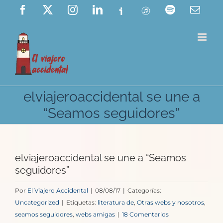
Saltar
Facebook
X
Instagram
LinkedIn
Ivoox
ITunes
Spotify
Corre
elect
al
contenido
elviajeroaccidental se une a
“Seamos seguidores”
elviajeroaccidental se une a “Seamos
seguidores”
Por
El Viajero Accidental
|
08/08/17
|
Categorías:
Uncategorized
|
Etiquetas:
literatura de
,
Otras webs y nosotros
,
seamos seguidores
,
webs amigas
|
18 Comentarios