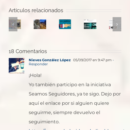
Luces
John
Teresa
que
Adams:
Estreno
Artículos relacionados
Avalos:
El
no
Sorry,
de
“Estilo,
Viajero
dejan
Mr.
El
vida
Accidental
de
President!
Viajero
y
en
brillar_
_
Accidental
creativida
18 Comentarios
FITUR
Diarios
Por
en
¿Nos
Nieves González López
05/09/2017 en 9:47 pm
-
2022
de
José
Radio
Responder
ponemos
la
Juan
Viajera
guapos
¡Hola!
Cuarentena
Picos
para
Yo también participo en la iniciativa
seguir
Seamos Seguidores, ya te sigo. Dejo por
viajando?
aquí el enlace por si alguien quiere
seguirme, siempre devuelvo el
seguimiento.