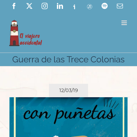
Saltar
Facebook
X
Instagram
LinkedIn
Ivoox
ITunes
Spotify
Corre
elect
al
contenido
Guerra de las Trece Colonias
12/03/19