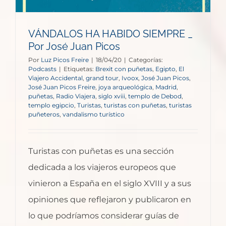
VÁNDALOS HA HABIDO SIEMPRE _
Por José Juan Picos
Por
Luz Picos Freire
|
18/04/20
|
Categorías:
Podcasts
|
Etiquetas:
Brexit con puñetas
,
Egipto
,
El
Viajero Accidental
,
grand tour
,
Ivoox
,
José Juan Picos
,
José Juan Picos Freire
,
joya arqueológica
,
Madrid
,
puñetas
,
Radio Viajera
,
siglo xviii
,
templo de Debod
,
templo egipcio
,
Turistas
,
turistas con puñetas
,
turistas
puñeteros
,
vandalismo turístico
Turistas con puñetas es una sección
dedicada a los viajeros europeos que
vinieron a España en el siglo XVIII y a sus
opiniones que reflejaron y publicaron en
lo que podríamos considerar guías de