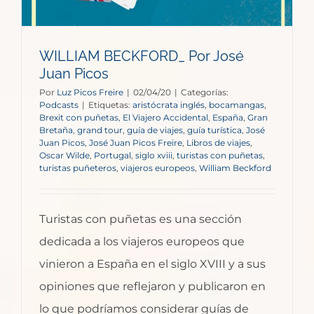
WILLIAM BECKFORD_ Por José
Juan Picos
Por
Luz Picos Freire
|
02/04/20
|
Categorías:
Podcasts
|
Etiquetas:
aristócrata inglés
,
bocamangas
,
Brexit con puñetas
,
El Viajero Accidental
,
España
,
Gran
Bretaña
,
grand tour
,
guía de viajes
,
guía turística
,
José
Juan Picos
,
José Juan Picos Freire
,
Libros de viajes
,
Oscar Wilde
,
Portugal
,
siglo xviii
,
turistas con puñetas
,
turistas puñeteros
,
viajeros europeos
,
William Beckford
Turistas con puñetas es una sección
dedicada a los viajeros europeos que
vinieron a España en el siglo XVIII y a sus
opiniones que reflejaron y publicaron en
lo que podríamos considerar guías de