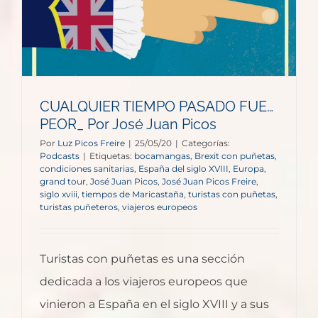
CUALQUIER TIEMPO PASADO FUE…
PEOR_ Por José Juan Picos
Por
Luz Picos Freire
|
25/05/20
|
Categorías:
Podcasts
|
Etiquetas:
bocamangas
,
Brexit con puñetas
,
condiciones sanitarias
,
España del siglo XVIII
,
Europa
,
grand tour
,
José Juan Picos
,
José Juan Picos Freire
,
siglo xviii
,
tiempos de Maricastaña
,
turistas con puñetas
,
turistas puñeteros
,
viajeros europeos
Turistas con puñetas es una sección
dedicada a los viajeros europeos que
vinieron a España en el siglo XVIII y a sus