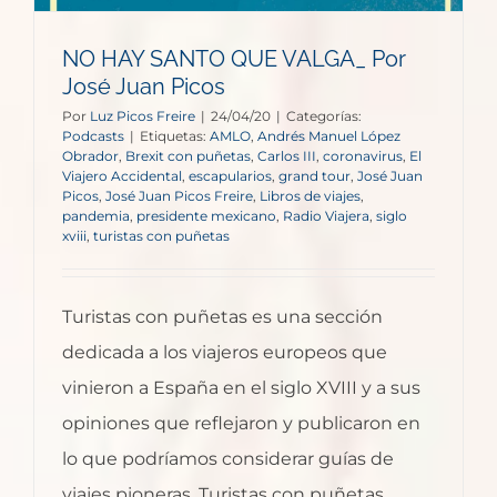
NO HAY SANTO QUE VALGA_ Por
José Juan Picos
Por
Luz Picos Freire
|
24/04/20
|
Categorías:
Podcasts
|
Etiquetas:
AMLO
,
Andrés Manuel López
Obrador
,
Brexit con puñetas
,
Carlos III
,
coronavirus
,
El
Viajero Accidental
,
escapularios
,
grand tour
,
José Juan
Picos
,
José Juan Picos Freire
,
Libros de viajes
,
pandemia
,
presidente mexicano
,
Radio Viajera
,
siglo
xviii
,
turistas con puñetas
Turistas con puñetas es una sección
dedicada a los viajeros europeos que
vinieron a España en el siglo XVIII y a sus
opiniones que reflejaron y publicaron en
lo que podríamos considerar guías de
viajes pioneras. Turistas con puñetas,