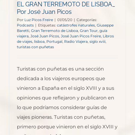
EL GRAN TERREMOTO DE LISBOA_
Por José Juan Picos
Por
Luz Picos Freire
|
01/05/20
|
Categorías:
Podcasts
|
Etiquetas:
catástrofes naturales
,
Giuseppe
Baretti
,
Gran Terremoto de Lisboa
,
Gran Tour
,
guía
viajera
,
José Juan Picos
,
José Juan Picos Freire
,
Libros
de viajes
,
lisboa
,
Portugal
,
Radio Viajera
,
siglo xviii
,
turistas con puñetas
Turistas con puñetas es una sección
dedicada a los viajeros europeos que
vinieron a España en el siglo XVIII y a sus
opiniones que reflejaron y publicaron en
lo que podríamos considerar guías de
viajes pioneras. Turistas con puñetas,
primero porque vinieron en el siglo XVIII y