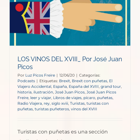
LOS VINOS DEL XVIII_ Por José Juan
Picos
Por
Luz Picos Freire
|
12/06/20
|
Categorías:
Podcasts
|
Etiquetas:
Brexit
,
Brexit con puñetas
,
El
Viajero Accidental
,
España
,
España del XVIII
,
grand tour
,
historia
,
ilustración
,
José Juan Picos
,
José Juan Picos
Freire
,
leer y viajar
,
Libros de viajes
,
pícaro
,
puñetas
,
Radio Viajera
,
rey
,
siglo xviii
,
Turistas
,
turistas con
puñetas
,
turistas puñeteros
,
vinos del XVIII
Turistas con puñetas es una sección