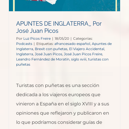
APUNTES DE INGLATERRA_ Por
José Juan Picos
Por
Luz Picos Freire
|
18/05/20
|
Categorías:
Podcasts
|
Etiquetas:
afrancesado español
,
Apuntes de
Inglaterra
,
Brexit con puñetas
,
El Viajero Accidental
,
Inglaterra
,
José Juan Picos
,
José Juan Picos Freire
,
Leandro Fernández de Moratín
,
siglo xviii
,
turistas con
puñetas
Turistas con puñetas es una sección
dedicada a los viajeros europeos que
vinieron a España en el siglo XVIII y a sus
opiniones que reflejaron y publicaron en
lo que podríamos considerar guías de