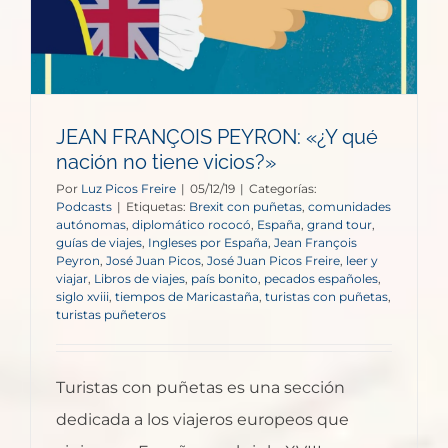
JEAN FRANÇOIS PEYRON: «¿Y qué
nación no tiene vicios?»
Por
Luz Picos Freire
|
05/12/19
|
Categorías:
Podcasts
|
Etiquetas:
Brexit con puñetas
,
comunidades
autónomas
,
diplomático rococó
,
España
,
grand tour
,
guías de viajes
,
Ingleses por España
,
Jean François
Peyron
,
José Juan Picos
,
José Juan Picos Freire
,
leer y
viajar
,
Libros de viajes
,
país bonito
,
pecados españoles
,
siglo xviii
,
tiempos de Maricastaña
,
turistas con puñetas
,
turistas puñeteros
Turistas con puñetas es una sección
dedicada a los viajeros europeos que