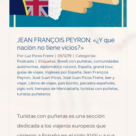
JEAN FRANÇOIS PEYRON: «¿Y qué
nación no tiene vicios?»
Por
Luz Picos Freire
|
05/12/19
|
Categorías:
Podcasts
|
Etiquetas:
Brexit con puñetas
,
comunidades
autónomas
,
diplomático rococó
,
España
,
grand tour
,
guías de viajes
,
Ingleses por España
,
Jean François
Peyron
,
José Juan Picos
,
José Juan Picos Freire
,
leer y
viajar
,
Libros de viajes
,
país bonito
,
pecados españoles
,
siglo xviii
,
tiempos de Maricastaña
,
turistas con puñetas
,
turistas puñeteros
Turistas con puñetas es una sección
dedicada a los viajeros europeos que
vinieron a España en el siglo XVIII y a sus