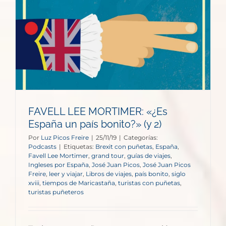
FAVELL LEE MORTIMER: «¿Es
España un país bonito?» (y 2)
Por
Luz Picos Freire
|
25/11/19
|
Categorías:
Podcasts
|
Etiquetas:
Brexit con puñetas
,
España
,
Favell Lee Mortimer
,
grand tour
,
guías de viajes
,
Ingleses por España
,
José Juan Picos
,
José Juan Picos
Freire
,
leer y viajar
,
Libros de viajes
,
país bonito
,
siglo
xviii
,
tiempos de Maricastaña
,
turistas con puñetas
,
turistas puñeteros