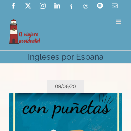
Saltar
Facebook
X
Instagram
LinkedIn
Ivoox
ITunes
Spotify
Corre
elect
al
contenido
Ingleses por España
08/06/20