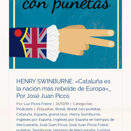
HENRY SWINBURNE: «Cataluña es
la nación más rebelde de Europa»_
Por José Juan Picos
Por
Luz Picos Freire
|
25/10/19
|
Categorías:
Podcasts
|
Etiquetas:
Brexit
,
Brexit con puñetas
,
Cataluña
,
España
,
grand tour
,
Henry Swinburne
,
Ingleses por España
,
Ingleses por España en tiempos de
Maricastaña
,
José Juan Picos
,
José Juan Picos Freire
,
puñetas
,
Swinburne
,
tiempos de Maricastaña
,
turistas