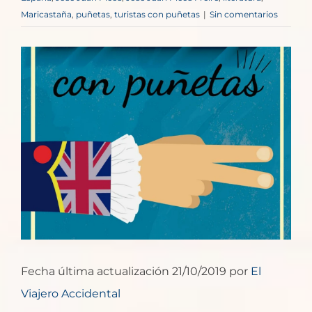
Maricastaña
,
puñetas
,
turistas con puñetas
|
Sin comentarios
Ver
imagen
más
grande
Fecha última actualización 21/10/2019 por
El
Viajero Accidental