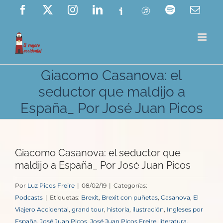
Saltar
Facebook
X
Instagram
LinkedIn
Ivoox
ITunes
Spotify
Corre
elect
al
contenido
Giacomo Casanova: el
seductor que maldijo a
España_ Por José Juan Picos
Giacomo Casanova: el seductor que
maldijo a España_ Por José Juan Picos
Por
Luz Picos Freire
|
08/02/19
|
Categorías:
Podcasts
|
Etiquetas:
Brexit
,
Brexit con puñetas
,
Casanova
,
El
Viajero Accidental
,
grand tour
,
historia
,
ilustración
,
Ingleses por
España
,
José Juan Picos
,
José Juan Picos Freire
,
literatura
,