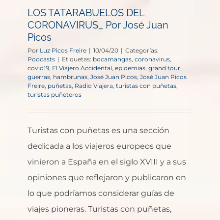
LOS TATARABUELOS DEL
CORONAVIRUS_ Por José Juan
Picos
Por
Luz Picos Freire
|
10/04/20
|
Categorías:
Podcasts
|
Etiquetas:
bocamangas
,
coronavirus
,
covid19
,
El Viajero Accidental
,
epidemias
,
grand tour
,
guerras
,
hambrunas
,
José Juan Picos
,
José Juan Picos
Freire
,
puñetas
,
Radio Viajera
,
turistas con puñetas
,
turistas puñeteros
Turistas con puñetas es una sección
dedicada a los viajeros europeos que
vinieron a España en el siglo XVIII y a sus
opiniones que reflejaron y publicaron en
lo que podríamos considerar guías de
viajes pioneras. Turistas con puñetas,