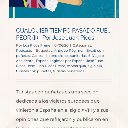
CUALQUIER TIEMPO PASADO FUE…
PEOR (II)_ Por José Juan Picos
Por
Luz Picos Freire
|
01/06/20
|
Categorías:
Podcasts
|
Etiquetas:
Antiguo Régimen
,
Brexit con
puñetas
,
Carlos III
,
condiciones sanitarias
,
El Viajero
Accidental
,
España
,
Ingleses por España
,
José Juan
Picos
,
José Juan Picos Freire
,
monarquía
,
siglo XIX
,
turistas con puñetas
,
turistas puñeteros
Turistas con puñetas es una sección
dedicada a los viajeros europeos que
vinieron a España en el siglo XVIII y a sus
opiniones que reflejaron y publicaron en