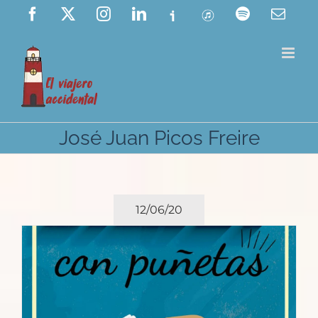
Saltar
Facebook
X
Instagram
LinkedIn
Ivoox
ITunes
Spotify
Corre
elect
al
contenido
José Juan Picos Freire
12/06/20