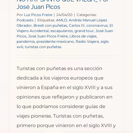
José Juan Picos
Por
Luz Picos Freire
|
24/04/20
|
Categorías:
Podcasts
|
Etiquetas:
AMLO
,
Andrés Manuel López
Obrador
,
Brexit con puñetas
,
Carlos III
,
coronavirus
,
El
Viajero Accidental
,
escapularios
,
grand tour
,
José Juan
Picos
,
José Juan Picos Freire
,
Libros de viajes
,
pandemia
,
presidente mexicano
,
Radio Viajera
,
siglo
xviii
,
turistas con puñetas
Turistas con puñetas es una sección
dedicada a los viajeros europeos que
vinieron a España en el siglo XVIII y a sus
opiniones que reflejaron y publicaron en
lo que podríamos considerar guías de
viajes pioneras. Turistas con puñetas,
primero porque vinieron en el siglo XVIII y