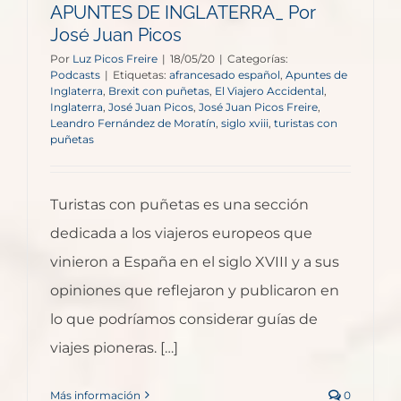
APUNTES DE INGLATERRA_ Por
José Juan Picos
Por
Luz Picos Freire
|
18/05/20
|
Categorías:
Podcasts
|
Etiquetas:
afrancesado español
,
Apuntes de
Inglaterra
,
Brexit con puñetas
,
El Viajero Accidental
,
Inglaterra
,
José Juan Picos
,
José Juan Picos Freire
,
Leandro Fernández de Moratín
,
siglo xviii
,
turistas con
puñetas
Turistas con puñetas es una sección
dedicada a los viajeros europeos que
vinieron a España en el siglo XVIII y a sus
opiniones que reflejaron y publicaron en
lo que podríamos considerar guías de
viajes pioneras. […]
Más información
0