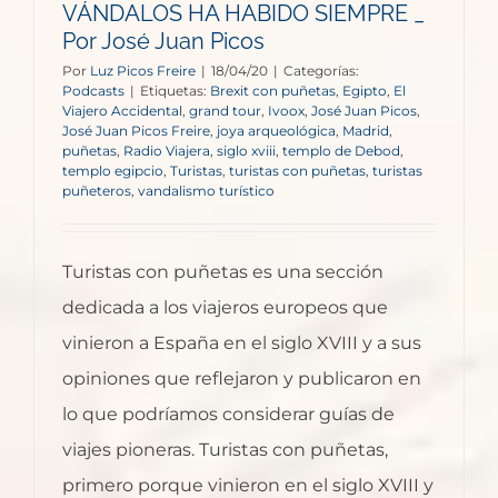
VÁNDALOS HA HABIDO SIEMPRE _
Por José Juan Picos
Por
Luz Picos Freire
|
18/04/20
|
Categorías:
Podcasts
|
Etiquetas:
Brexit con puñetas
,
Egipto
,
El
Viajero Accidental
,
grand tour
,
Ivoox
,
José Juan Picos
,
José Juan Picos Freire
,
joya arqueológica
,
Madrid
,
puñetas
,
Radio Viajera
,
siglo xviii
,
templo de Debod
,
templo egipcio
,
Turistas
,
turistas con puñetas
,
turistas
puñeteros
,
vandalismo turístico
Turistas con puñetas es una sección
dedicada a los viajeros europeos que
vinieron a España en el siglo XVIII y a sus
opiniones que reflejaron y publicaron en
lo que podríamos considerar guías de
viajes pioneras. Turistas con puñetas,
primero porque vinieron en el siglo XVIII y