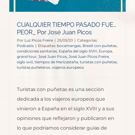
CUALQUIER TIEMPO PASADO FUE…
PEOR_ Por José Juan Picos
Por
Luz Picos Freire
|
25/05/20
|
Categorías:
Podcasts
|
Etiquetas:
bocamangas
,
Brexit con puñetas
,
condiciones sanitarias
,
España del siglo XVIII
,
Europa
,
grand tour
,
José Juan Picos
,
José Juan Picos Freire
,
siglo xviii
,
tiempos de Maricastaña
,
turistas con puñetas
,
turistas puñeteros
,
viajeros europeos
Turistas con puñetas es una sección
dedicada a los viajeros europeos que
vinieron a España en el siglo XVIII y a sus
opiniones que reflejaron y publicaron en
lo que podríamos considerar guías de