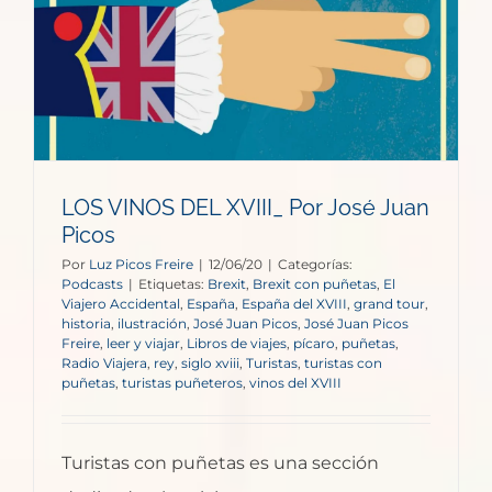
LOS VINOS DEL XVIII_ Por José Juan
Picos
Por
Luz Picos Freire
|
12/06/20
|
Categorías:
Podcasts
|
Etiquetas:
Brexit
,
Brexit con puñetas
,
El
Viajero Accidental
,
España
,
España del XVIII
,
grand tour
,
historia
,
ilustración
,
José Juan Picos
,
José Juan Picos
Freire
,
leer y viajar
,
Libros de viajes
,
pícaro
,
puñetas
,
Radio Viajera
,
rey
,
siglo xviii
,
Turistas
,
turistas con
puñetas
,
turistas puñeteros
,
vinos del XVIII
Turistas con puñetas es una sección