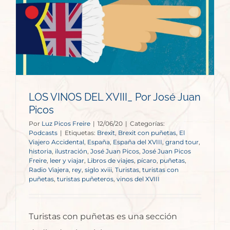
LOS VINOS DEL XVIII_ Por José Juan
Picos
Por
Luz Picos Freire
|
12/06/20
|
Categorías:
Podcasts
|
Etiquetas:
Brexit
,
Brexit con puñetas
,
El
Viajero Accidental
,
España
,
España del XVIII
,
grand tour
,
historia
,
ilustración
,
José Juan Picos
,
José Juan Picos
Freire
,
leer y viajar
,
Libros de viajes
,
pícaro
,
puñetas
,
Radio Viajera
,
rey
,
siglo xviii
,
Turistas
,
turistas con
puñetas
,
turistas puñeteros
,
vinos del XVIII
Turistas con puñetas es una sección