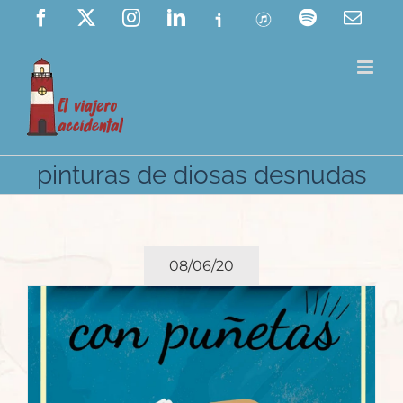
Saltar
Facebook
X
Instagram
LinkedIn
Ivoox
ITunes
Spotify
Corre
elect
al
contenido
pinturas de diosas desnudas
08/06/20